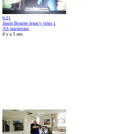
6:21
Jason Bourne legacy virus 1
AS starstream
il y a 5 ans