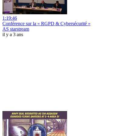
1:19:46
Conférence sur la « RGPD & Cybersécurité »
AS starstream
il y a 3 ans