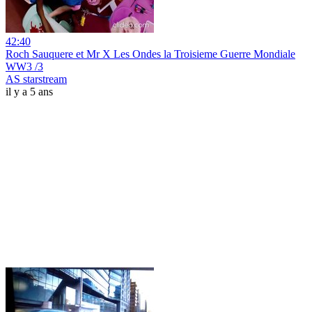
42:40
Roch Sauquere et Mr X Les Ondes la Troisieme Guerre Mondiale
WW3 /3
AS starstream
il y a 5 ans