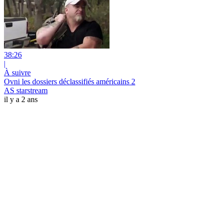
38:26
|
À suivre
Ovni les dossiers déclassifiés américains 2
AS starstream
il y a 2 ans