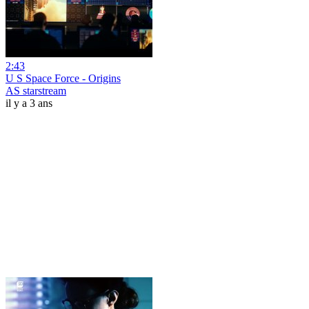
2:43
U S Space Force - Origins
AS starstream
il y a 3 ans