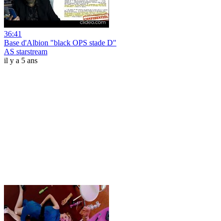
36:41
Base d'Albion "black OPS stade D"
AS starstream
il y a 5 ans