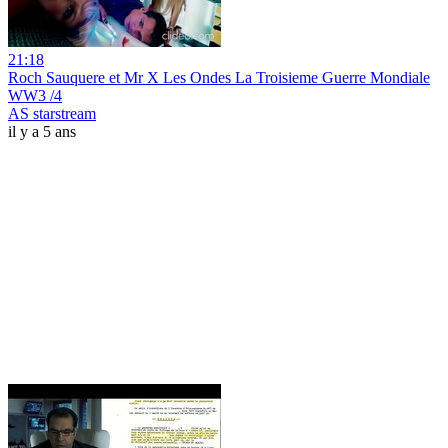
21:18
Roch Sauquere et Mr X Les Ondes La Troisieme Guerre Mondiale
WW3 /4
AS starstream
il y a 5 ans