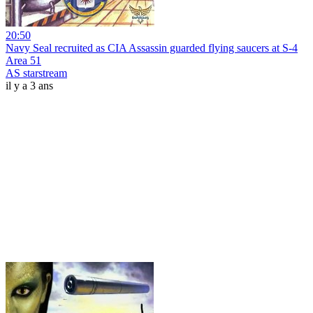
20:50
Navy Seal recruited as CIA Assassin guarded flying saucers at S-4
Area 51
AS starstream
il y a 3 ans