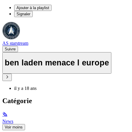
Ajouter à la playlist
Signaler
AS starstream
Suivre
ben laden menace l europe
il y a 18 ans
Catégorie
🗞
News
Voir moins