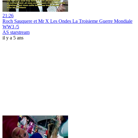
21:26
Roch Sauquere et Mr X Les Ondes La Troisieme Guerre Mondiale
WW3 /5
AS starstream
il y a 5 ans