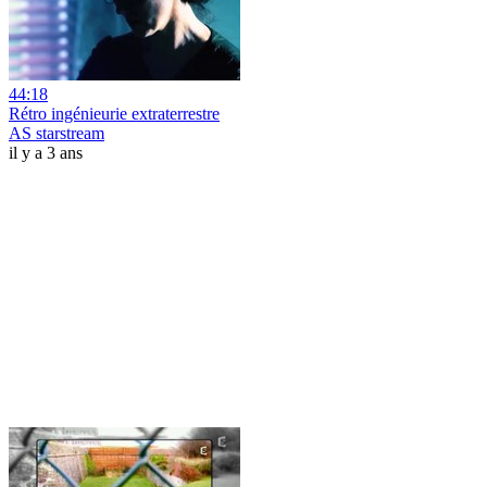
44:18
Rétro ingénieurie extraterrestre
AS starstream
il y a 3 ans