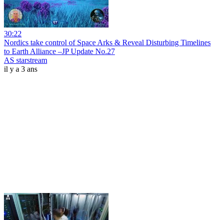
30:22
Nordics take control of Space Arks & Reveal Disturbing Timelines
to Earth Alliance –JP Update No.27
AS starstream
il y a 3 ans