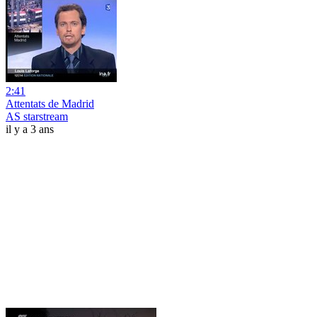
2:41
Attentats de Madrid
AS starstream
il y a 3 ans