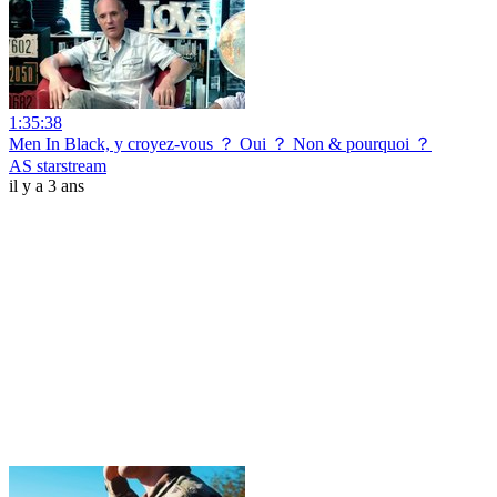
1:35:38
Men In Black, y croyez-vous ？ Oui ？ Non & pourquoi ？
AS starstream
il y a 3 ans