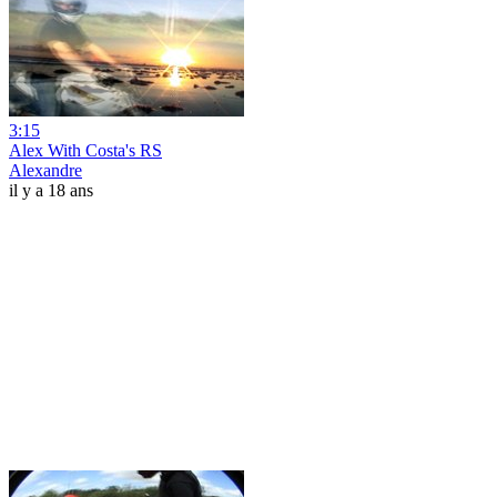
3:15
Alex With Costa's RS
Alexandre
il y a 18 ans