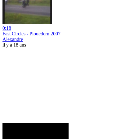
0:18
Fast Circles - Plouedern 2007
Alexandre
il y a 18 ans