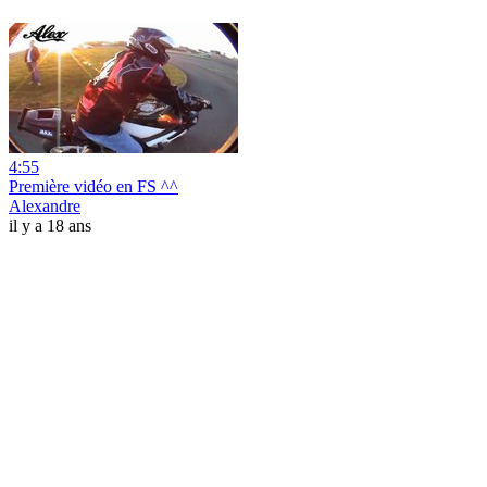
4:55
Première vidéo en FS ^^
Alexandre
il y a 18 ans