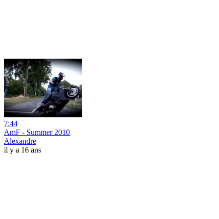
7:44
AmF - Summer 2010
Alexandre
il y a 16 ans