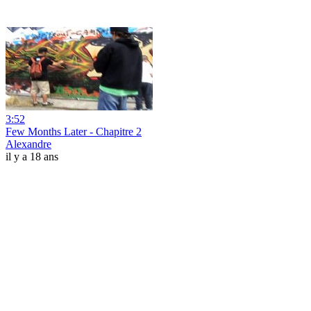
3:52
Few Months Later - Chapitre 2
Alexandre
il y a 18 ans