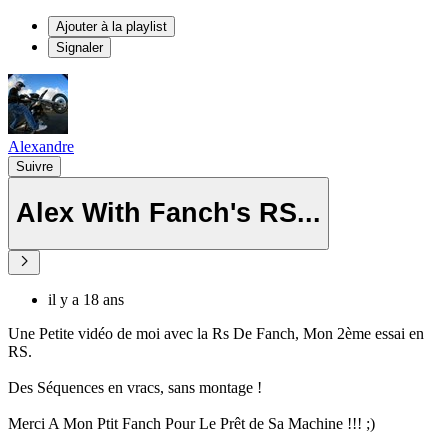
Ajouter à la playlist
Signaler
Alexandre
Suivre
Alex With Fanch's RS...
il y a 18 ans
Une Petite vidéo de moi avec la Rs De Fanch, Mon 2ème essai en
RS.
Des Séquences en vracs, sans montage !
Merci A Mon Ptit Fanch Pour Le Prêt de Sa Machine !!! ;)