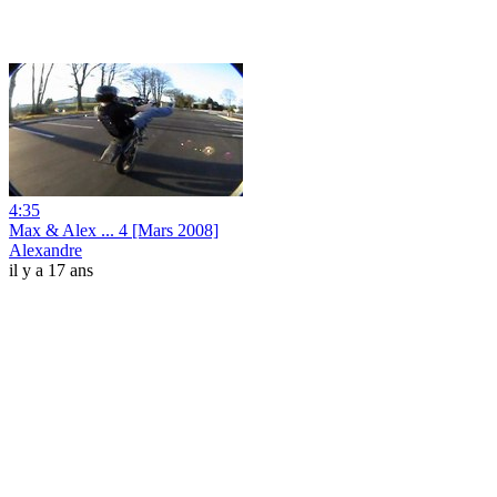
4:35
Max & Alex ... 4 [Mars 2008]
Alexandre
il y a 17 ans