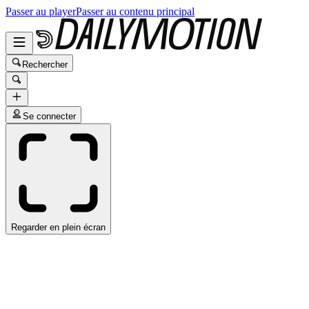
Passer au player
Passer au contenu principal
Rechercher
Se connecter
Regarder en plein écran