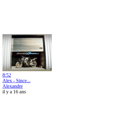
8:52
Alex - Since...
Alexandre
il y a 16 ans