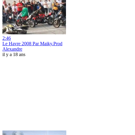
2:46
Le Havre 2008 Par Maiky.Prod
Alexandre
il y a 18 ans