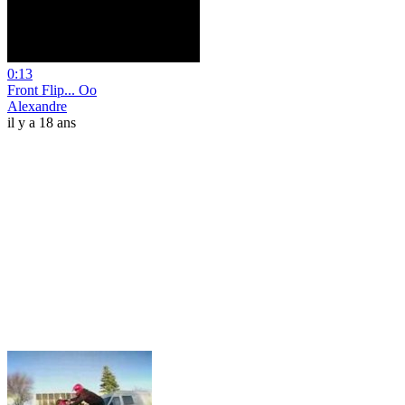
0:13
Front Flip... Oo
Alexandre
il y a 18 ans