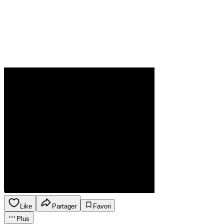
Like
Partager
Favori
Plus