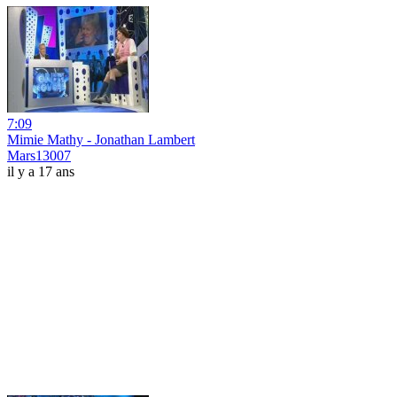
7:09
Mimie Mathy - Jonathan Lambert
Mars13007
il y a 17 ans