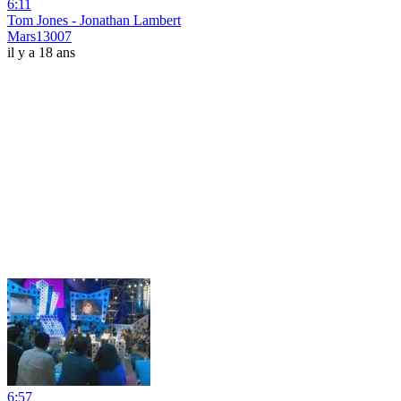
6:11
Tom Jones - Jonathan Lambert
Mars13007
il y a 18 ans
6:57