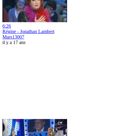
6:26
Régine - Jonathan Lambert
Mars13007
il y a 17 ans