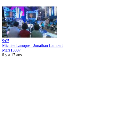
9:05
Michèle Laroque - Jonathan Lambert
Mars13007
il y a 17 ans