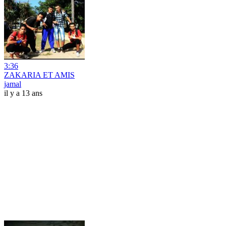
3:36
ZAKARIA ET AMIS
jamal
il y a 13 ans