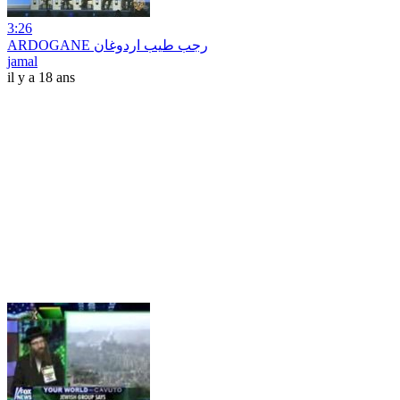
3:26
ARDOGANE رجب طيب اردوغان
jamal
il y a 18 ans