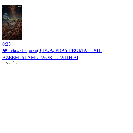
0:25
❤️_telawat_Quran(0)DUA, PRAY FROM ALLAH.
AZEEM ISLAMIC WORLD WITH AI
il y a 1 an