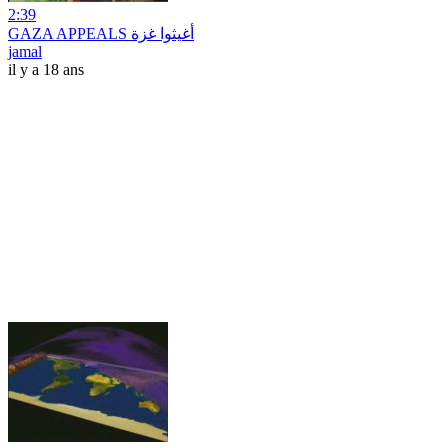
2:39
GAZA APPEALS أغيثوا غزة
jamal
il y a 18 ans