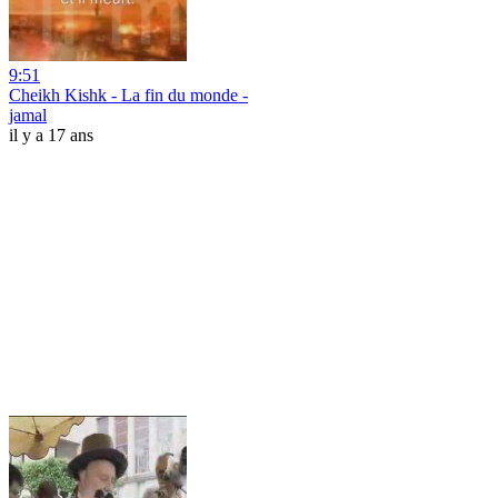
9:51
Cheikh Kishk - La fin du monde -
jamal
il y a 17 ans