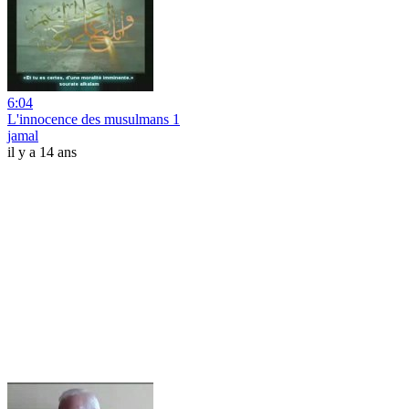
6:04
L'innocence des musulmans 1
jamal
il y a 14 ans