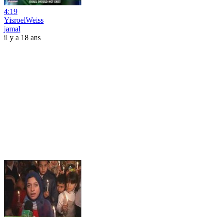
4:19
YisroelWeiss
jamal
il y a 18 ans