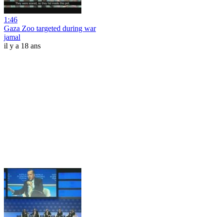
1:46
Gaza Zoo targeted during war
jamal
il y a 18 ans