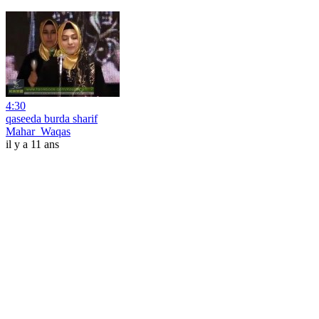
4:30
qaseeda burda sharif
Mahar_Waqas
il y a 11 ans