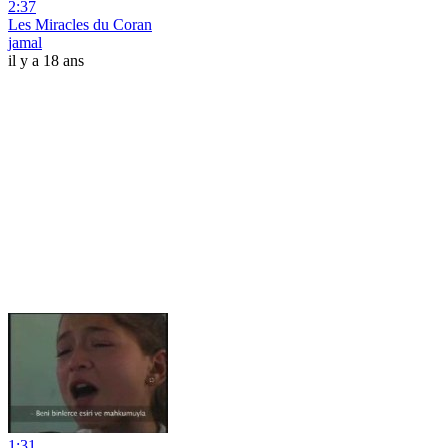
2:37
Les Miracles du Coran
jamal
il y a 18 ans
1:31