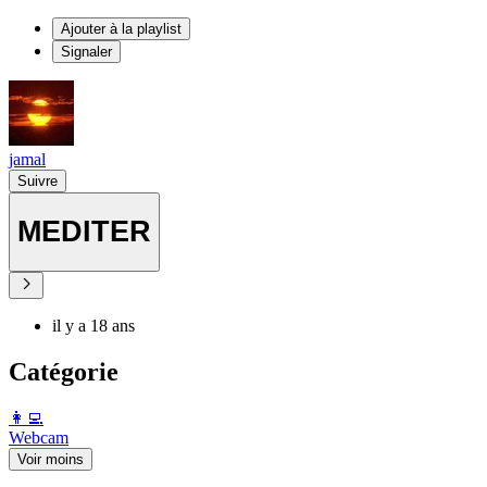
Ajouter à la playlist
Signaler
jamal
Suivre
MEDITER
il y a 18 ans
Catégorie
️👩‍💻️
Webcam
Voir moins