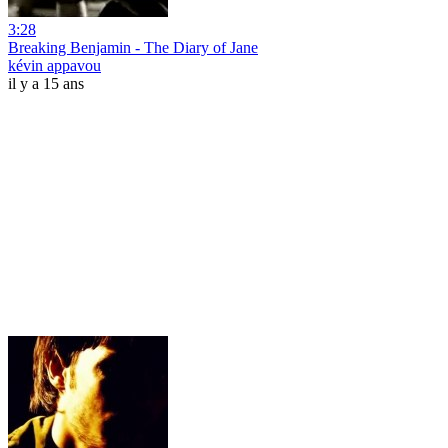
3:28
Breaking Benjamin - The Diary of Jane
kévin appavou
il y a 15 ans