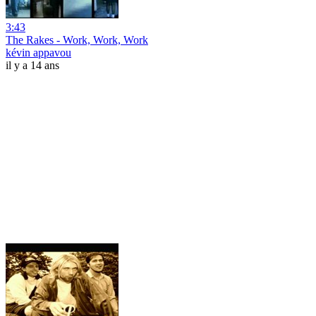
3:43
The Rakes - Work, Work, Work
kévin appavou
il y a 14 ans