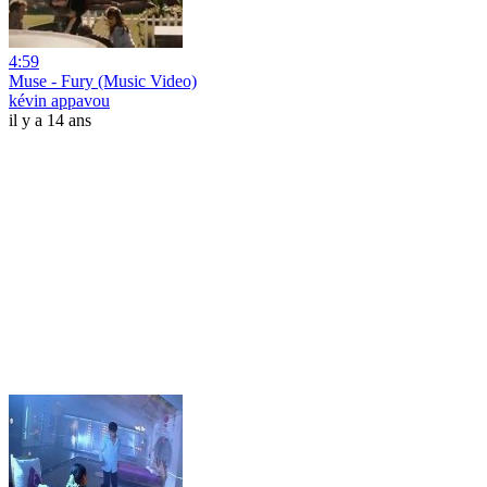
4:59
Muse - Fury (Music Video)
kévin appavou
il y a 14 ans