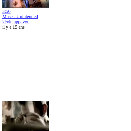
3:56
Muse - Unintended
kévin appavou
il y a 15 ans