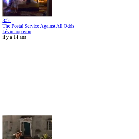
3:51
The Postal Service Against All Odds
kévin appavou
il y a 14 ans