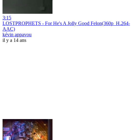
3:15
LOSTPROPHETS - For He's A Jolly Good Felon(360p_H.264-
AAC)
kévin appavou
il y a 14 ans