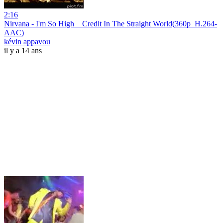
2:16
Nirvana - I'm So High _ Credit In The Straight World(360p_H.264-
AAC)
kévin appavou
il y a 14 ans