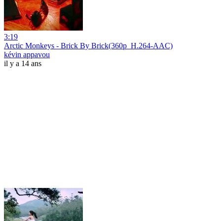
3:19
Arctic Monkeys - Brick By Brick(360p_H.264-AAC)
kévin appavou
il y a 14 ans