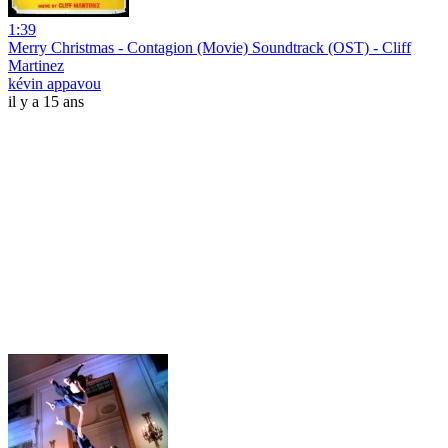
1:39
Merry Christmas - Contagion (Movie) Soundtrack (OST) - Cliff
Martinez
kévin appavou
il y a 15 ans