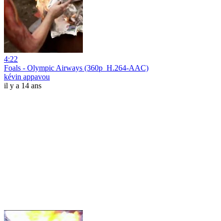
4:22
Foals - Olympic Airways (360p_H.264-AAC)
kévin appavou
il y a 14 ans