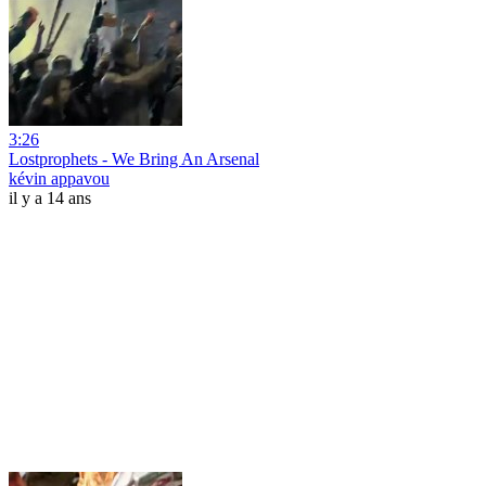
3:26
Lostprophets - We Bring An Arsenal
kévin appavou
il y a 14 ans