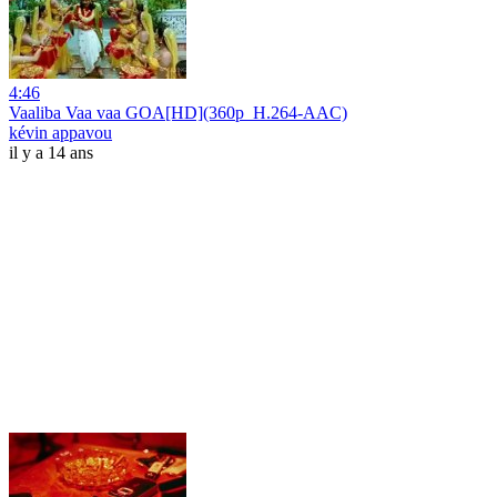
4:46
Vaaliba Vaa vaa GOA[HD](360p_H.264-AAC)
kévin appavou
il y a 14 ans