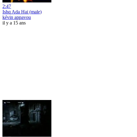
2:47
Ishq Ada Hai (male)
kévin appavou
il y a 15 ans