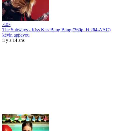
3:03
The Subways - Kiss Kiss Bang Bang (360p_H.264-AAC)
kévin appavou
il y a 14 ans