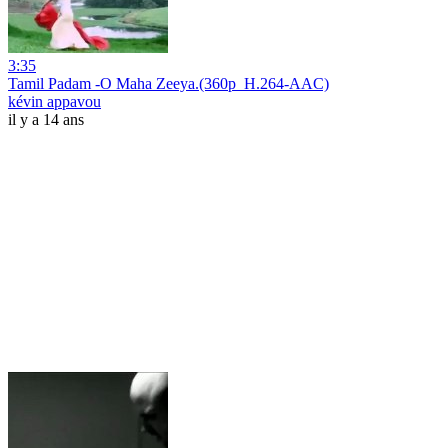
3:35
Tamil Padam -O Maha Zeeya.(360p_H.264-AAC)
kévin appavou
il y a 14 ans