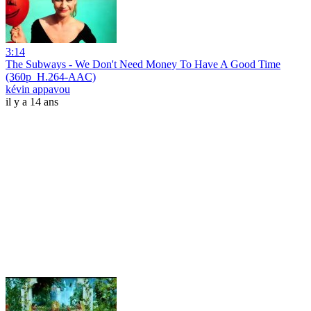
3:14
The Subways - We Don't Need Money To Have A Good Time
(360p_H.264-AAC)
kévin appavou
il y a 14 ans