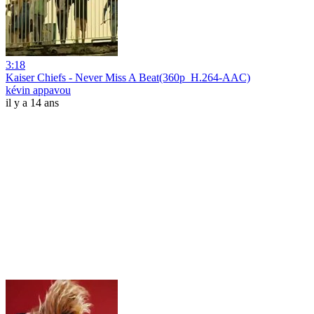
3:18
Kaiser Chiefs - Never Miss A Beat(360p_H.264-AAC)
kévin appavou
il y a 14 ans