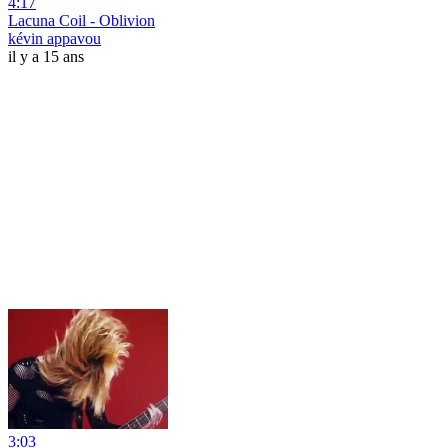
4:17
Lacuna Coil - Oblivion
kévin appavou
il y a 15 ans
3:03