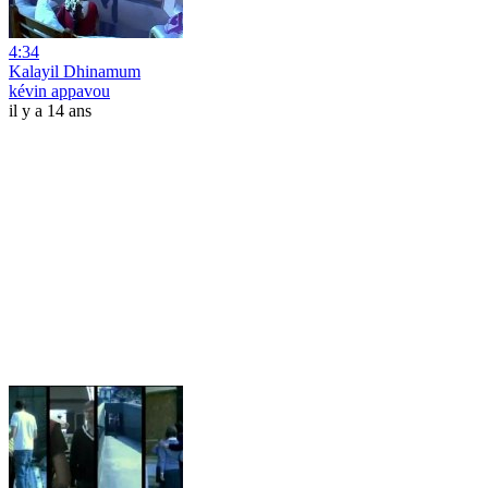
4:34
Kalayil Dhinamum
kévin appavou
il y a 14 ans