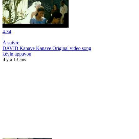
4:34
|
À suivre
DAVID Kanave Kanave Original video song
kévin appavou
il y a 13 ans