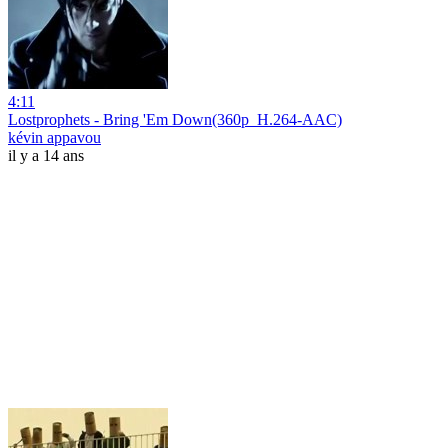
4:11
Lostprophets - Bring 'Em Down(360p_H.264-AAC)
kévin appavou
il y a 14 ans