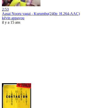
2:53
Aasai Nooru vagai - Kurumbu(240p_H.264-AAC)
kévin appavou
il y a 15 ans