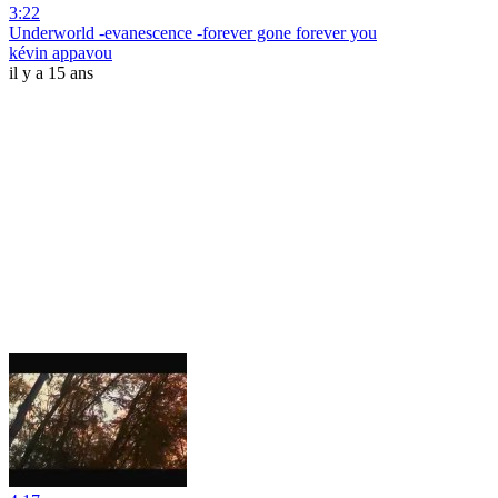
3:22
Underworld -evanescence -forever gone forever you
kévin appavou
il y a 15 ans