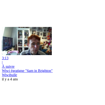
3:13
|
À suivre
Wiwi égratigne "6am in Brighton"
Wiwibulle
il y a 4 ans