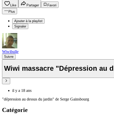
Like
Partager
Favori
Plus
Ajouter à la playlist
Signaler
Wiwibulle
Suivre
Wiwi massacre "Dépression au d
il y a 18 ans
"dépression au dessus du jardin" de Serge Gainsbourg
Catégorie