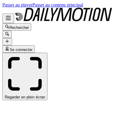
Passer au player
Passer au contenu principal
Rechercher
Se connecter
Regarder en plein écran