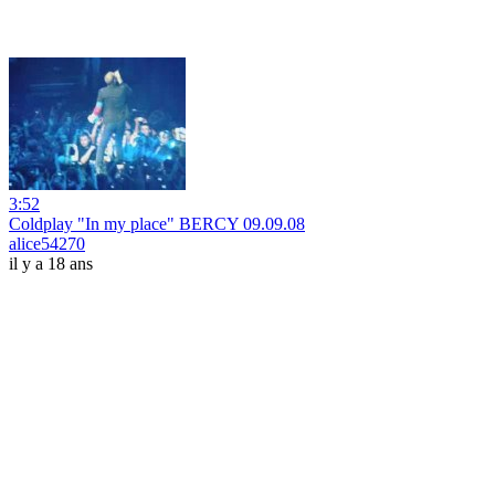
3:52
Coldplay "In my place" BERCY 09.09.08
alice54270
il y a 18 ans