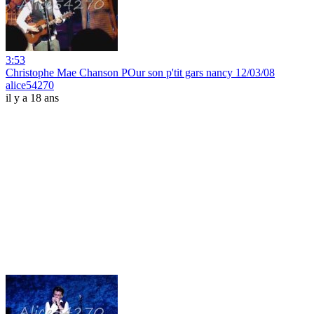
3:53
Christophe Mae Chanson POur son p'tit gars nancy 12/03/08
alice54270
il y a 18 ans