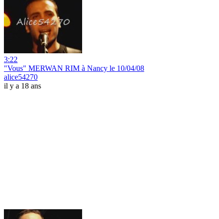
3:22
"Vous" MERWAN RIM à Nancy le 10/04/08
alice54270
il y a 18 ans