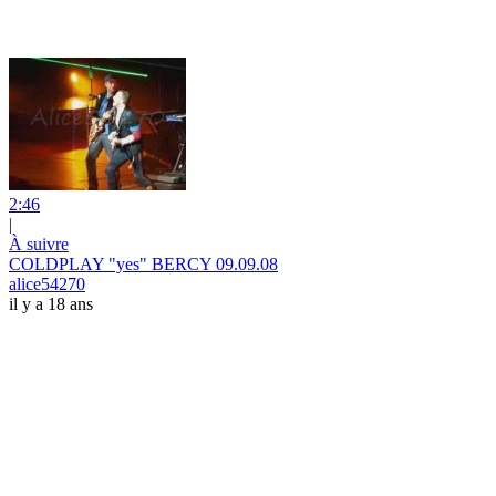
2:46
|
À suivre
COLDPLAY "yes" BERCY 09.09.08
alice54270
il y a 18 ans