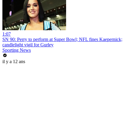
1:07
SN 90: Perry to perform at Super Bowl; NFL fines Kaepernick;
candlelight vigil for Gurley
Sporting News
il y a 12 ans