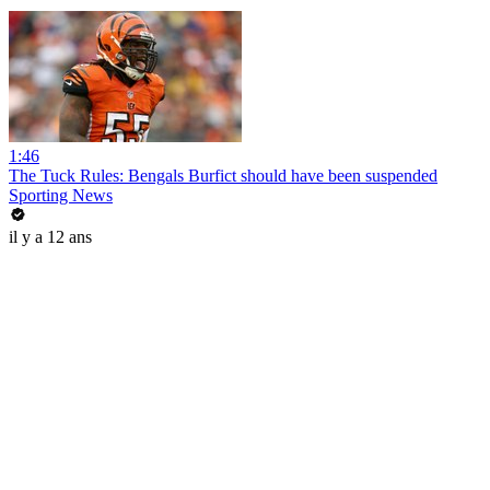
1:46
The Tuck Rules: Bengals Burfict should have been suspended
Sporting News
il y a 12 ans