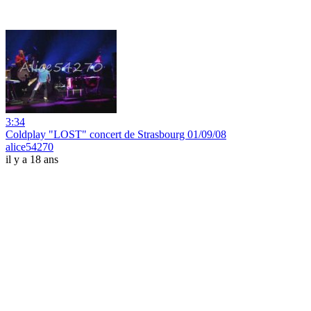
3:34
Coldplay "LOST" concert de Strasbourg 01/09/08
alice54270
il y a 18 ans