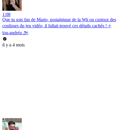
1:08
Que tu sois fan de Mario, nostalgique de la Wii ou curieux des
coulisses du jeu vidéo, il fallait trouvé ces détails cachés ! ⭐️
lou-andréa ౨ৎ
il y a 4 mois