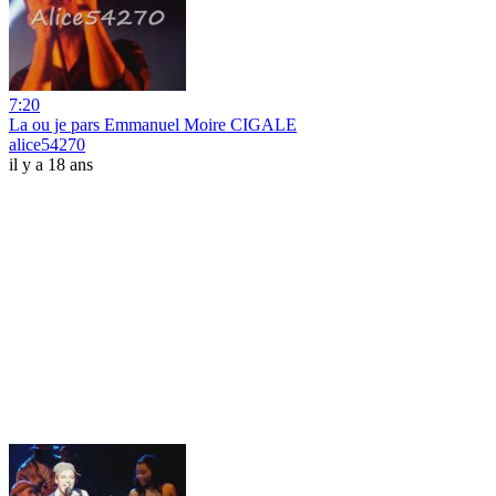
7:20
La ou je pars Emmanuel Moire CIGALE
alice54270
il y a 18 ans