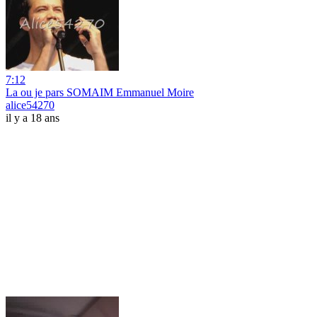
7:12
La ou je pars SOMAIM Emmanuel Moire
alice54270
il y a 18 ans