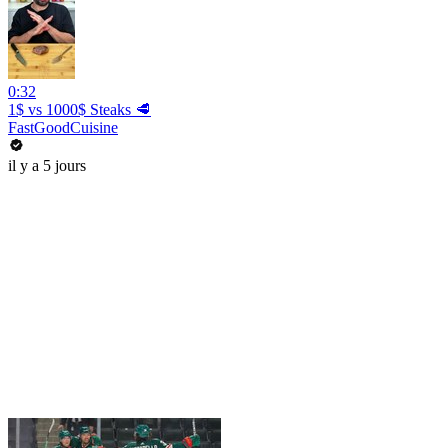
0:32
1$ vs 1000$ Steaks 🥩
FastGoodCuisine
il y a 5 jours