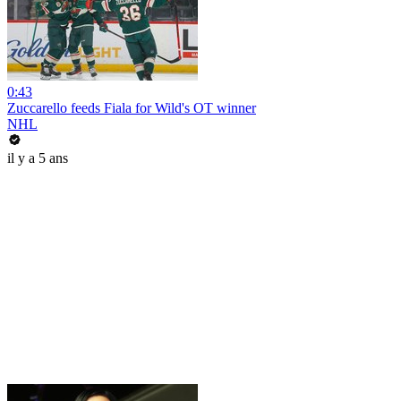
0:43
Zuccarello feeds Fiala for Wild's OT winner
NHL
il y a 5 ans