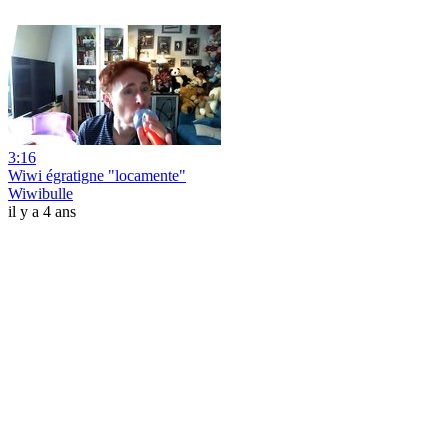
3:16
Wiwi égratigne "locamente"
Wiwibulle
il y a 4 ans