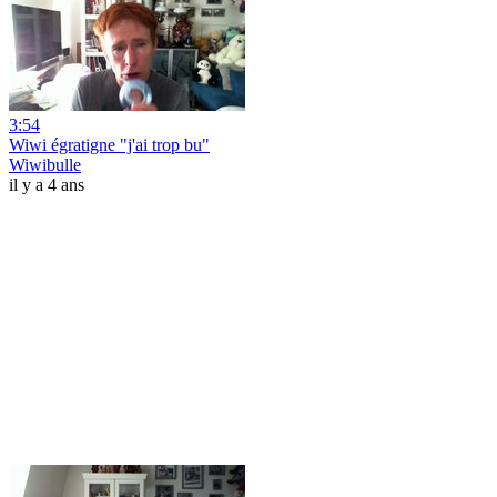
3:54
Wiwi égratigne "j'ai trop bu"
Wiwibulle
il y a 4 ans