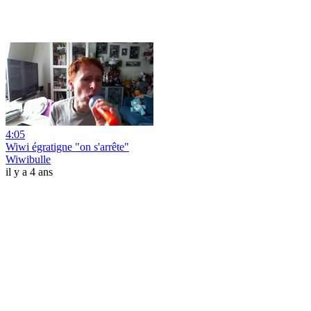
4:05
Wiwi égratigne "on s'arrête"
Wiwibulle
il y a 4 ans