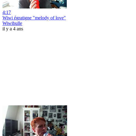
4:17
Wiwi égratigne "melody of love"
Wiwibulle
il y a 4 ans