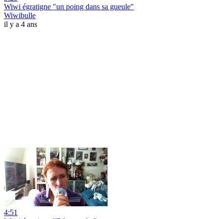
Wiwi égratigne "un poing dans sa gueule"
Wiwibulle
il y a 4 ans
4:51