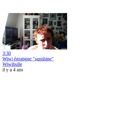
3:30
Wiwi égratigne "sunshine"
Wiwibulle
il y a 4 ans