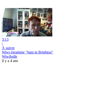
3:13
|
À suivre
Wiwi égratigne "6am in Brighton"
Wiwibulle
il y a 4 ans