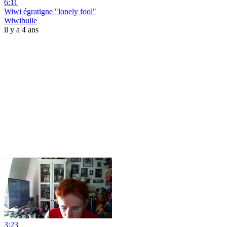
6:11
Wiwi égratigne "lonely fool"
Wiwibulle
il y a 4 ans
3:23