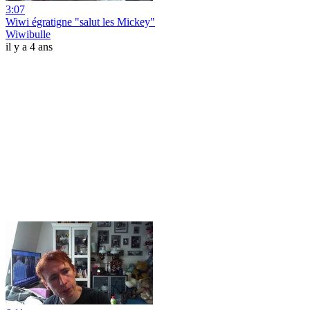
3:07
Wiwi égratigne "salut les Mickey"
Wiwibulle
il y a 4 ans