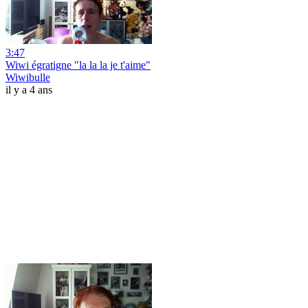
3:47
Wiwi égratigne "la la la je t'aime"
Wiwibulle
il y a 4 ans