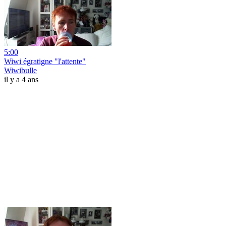
5:00
Wiwi égratigne "l'attente"
Wiwibulle
il y a 4 ans