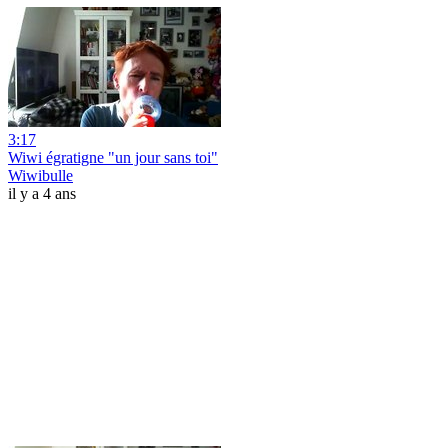
3:17
Wiwi égratigne "un jour sans toi"
Wiwibulle
il y a 4 ans