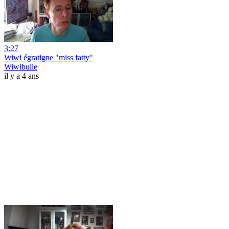
3:27
Wiwi égratigne "miss fatty"
Wiwibulle
il y a 4 ans