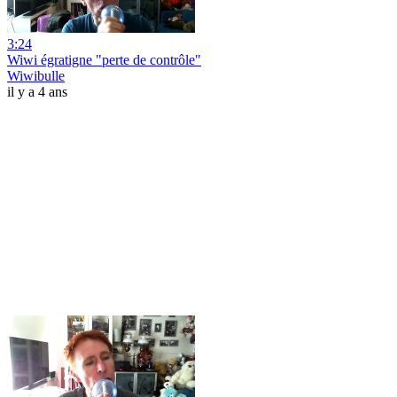
3:24
Wiwi égratigne "perte de contrôle"
Wiwibulle
il y a 4 ans