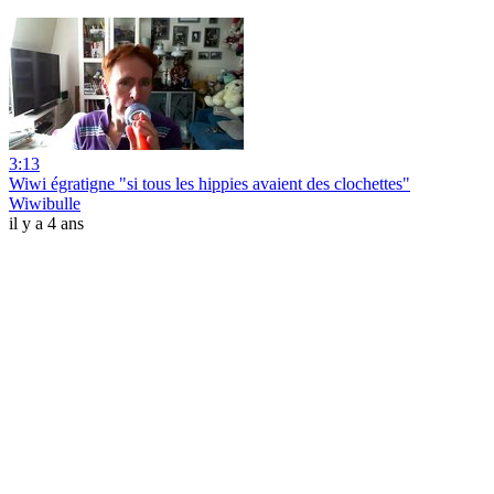
3:13
Wiwi égratigne "si tous les hippies avaient des clochettes"
Wiwibulle
il y a 4 ans