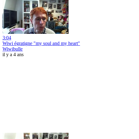
3:04
Wiwi égratigne "my soul and my heart"
Wiwibulle
il y a 4 ans