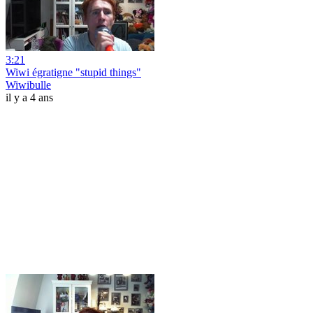
3:21
Wiwi égratigne "stupid things"
Wiwibulle
il y a 4 ans