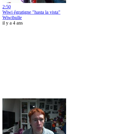
2:50
Wiwi égratigne "hasta la vista"
Wiwibulle
il y a 4 ans