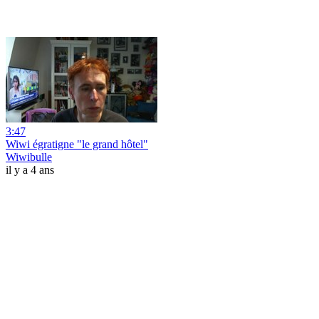
3:47
Wiwi égratigne "le grand hôtel"
Wiwibulle
il y a 4 ans