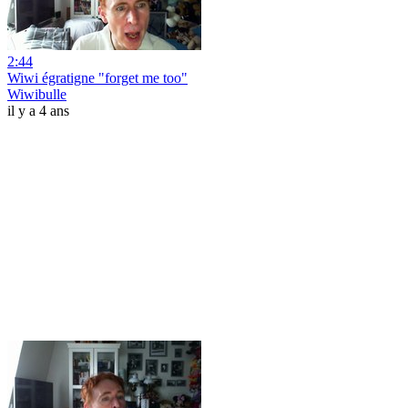
2:44
Wiwi égratigne "forget me too"
Wiwibulle
il y a 4 ans