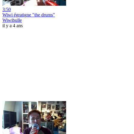
3:50
Wiwi égratigne "the drums"
Wiwibulle
il y a 4 ans