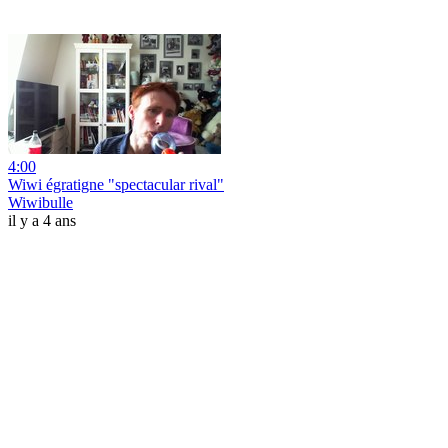
4:00
Wiwi égratigne "spectacular rival"
Wiwibulle
il y a 4 ans