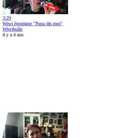
3:29
Wiwi égratigne "Papa dis moi"
Wiwibulle
il y a 4 ans