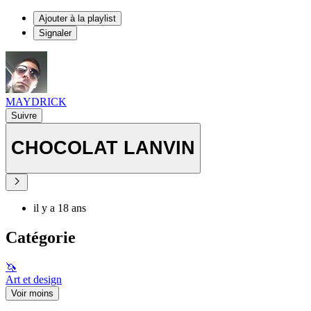
Ajouter à la playlist
Signaler
MAYDRICK
Suivre
CHOCOLAT LANVIN
il y a 18 ans
Catégorie
🦄
Art et design
Voir moins