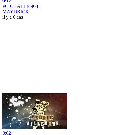
0:12
PQ CHALLENGE
MAYDRICK
il y a 6 ans
3:02