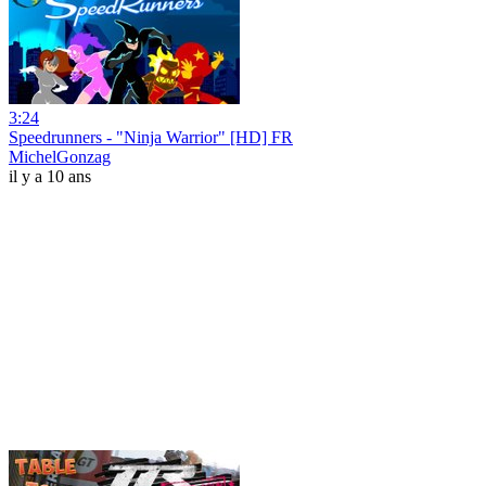
3:24
Speedrunners - "Ninja Warrior" [HD] FR
MichelGonzag
il y a 10 ans