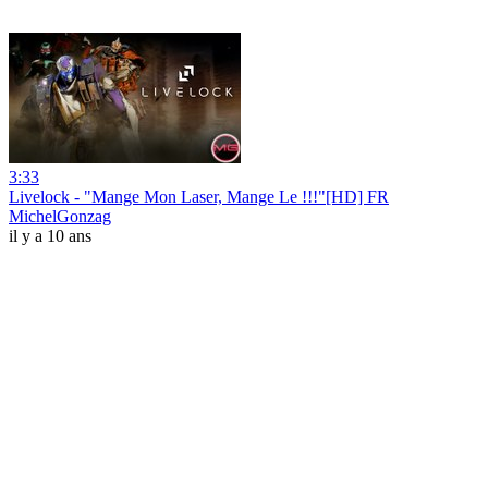
3:33
Livelock - "Mange Mon Laser, Mange Le !!!"[HD] FR
MichelGonzag
il y a 10 ans