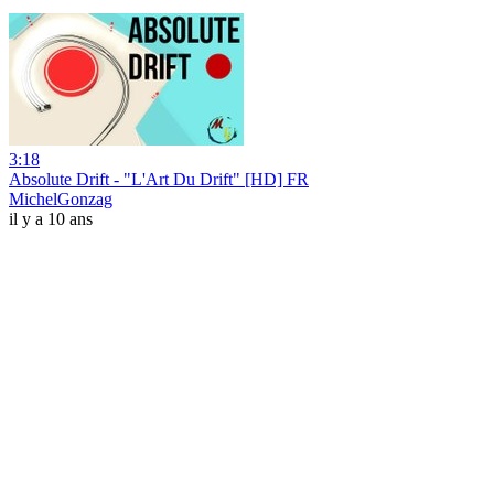
3:18
Absolute Drift - "L'Art Du Drift" [HD] FR
MichelGonzag
il y a 10 ans