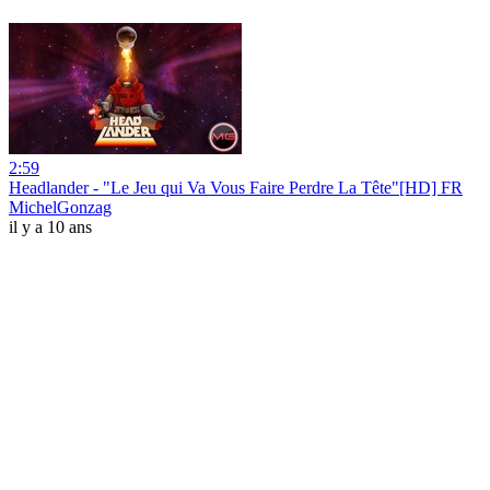
2:59
Headlander - "Le Jeu qui Va Vous Faire Perdre La Tête"[HD] FR
MichelGonzag
il y a 10 ans