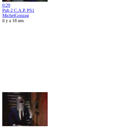
0:29
Pub 2 C.A.P. PS1
MichelGonzag
il y a 18 ans