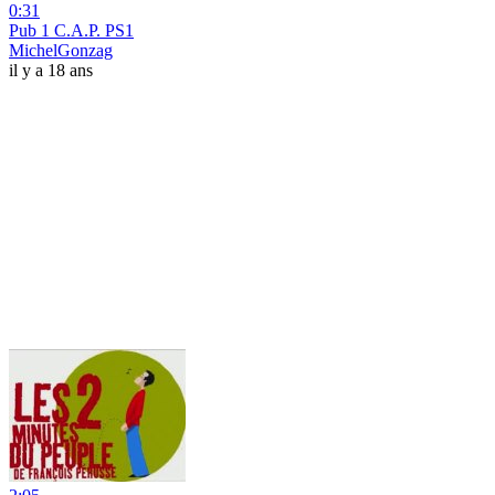
0:31
Pub 1 C.A.P. PS1
MichelGonzag
il y a 18 ans