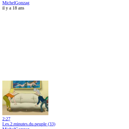
MichelGonzag
il y a 18 ans
2:27
Les.2.minutes.du.peuple (33)