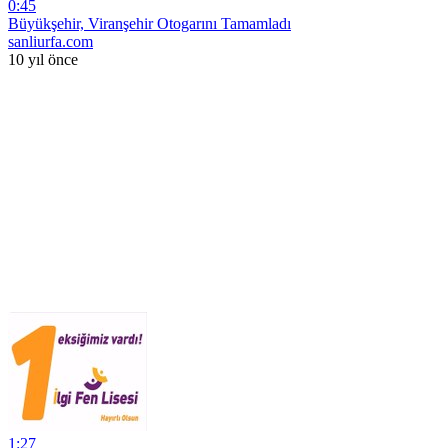
0:45
Büyükşehir, Viranşehir Otogarını Tamamladı
sanliurfa.com
10 yıl önce
1:27