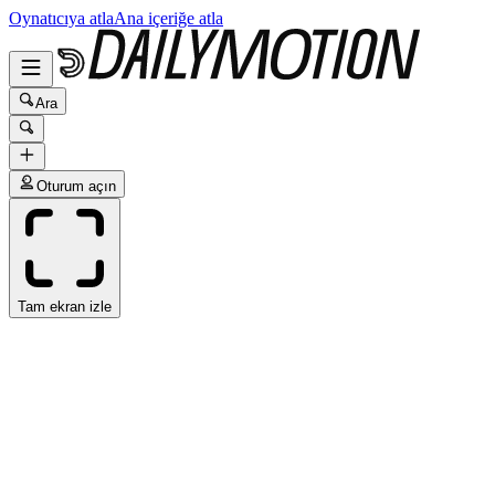
Oynatıcıya atla
Ana içeriğe atla
Ara
Oturum açın
Tam ekran izle