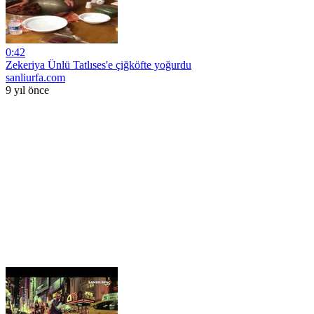
0:42
Zekeriya Ünlü Tatlıses'e çiğköfte yoğurdu
sanliurfa.com
9 yıl önce