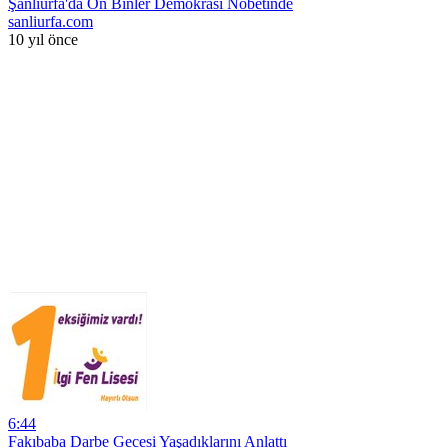
Şanlıurfa'da On Binler Demokrasi Nöbetinde
sanliurfa.com
10 yıl önce
6:44
Fakıbaba Darbe Gecesi Yaşadıklarını Anlattı