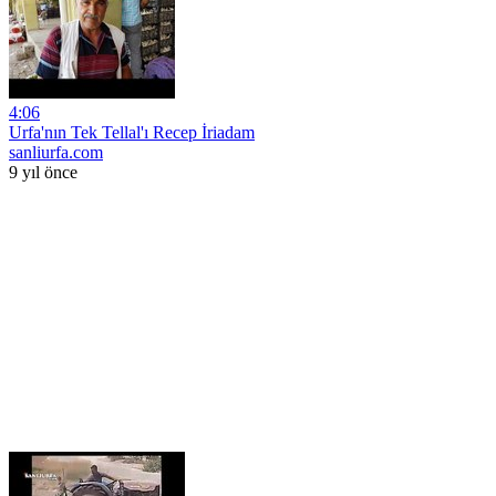
4:06
Urfa'nın Tek Tellal'ı Recep İriadam
sanliurfa.com
9 yıl önce