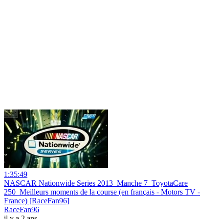
1:35:49
NASCAR Nationwide Series 2013_Manche 7_ToyotaCare
250_Meilleurs moments de la course (en français - Motors TV -
France) [RaceFan96]
RaceFan96
il y a 2 ans