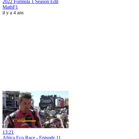
2022 Formula 1 Season Edit
MathF1
il y a 4 ans
13:21
Africa Eco Race - Episode 11