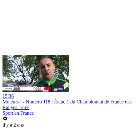
15:36
Moteurs ! - Numéro 118 : Étape 1 du Championnat de France des
Rallyes Terre
Sport en France
il y a 2 ans