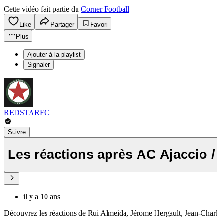
Cette vidéo fait partie du
Corner Football
Like
Partager
Favori
Plus
Ajouter à la playlist
Signaler
REDSTARFC
Suivre
Les réactions après AC Ajaccio /
il y a 10 ans
Découvrez les réactions de Rui Almeida, Jérome Hergault, Jean-Charles