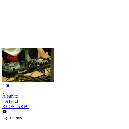
2:00
|
À suivre
LAB DJ
REDSTARFC
il y a 8 ans