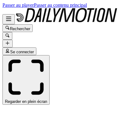
Passer au player
Passer au contenu principal
Rechercher
Se connecter
Regarder en plein écran