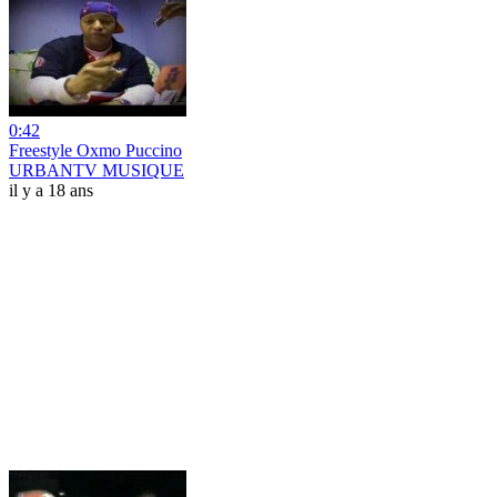
0:42
Freestyle Oxmo Puccino
URBANTV MUSIQUE
il y a 18 ans