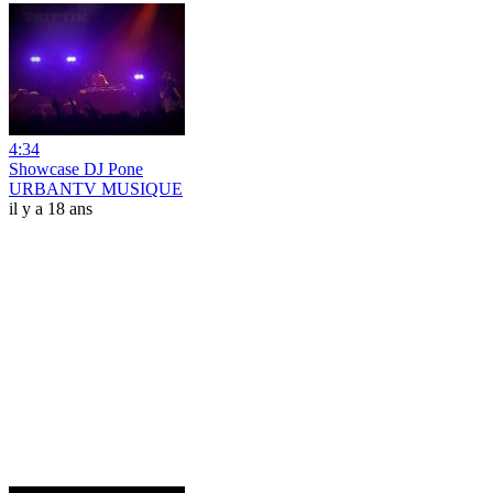
4:34
Showcase DJ Pone
URBANTV MUSIQUE
il y a 18 ans