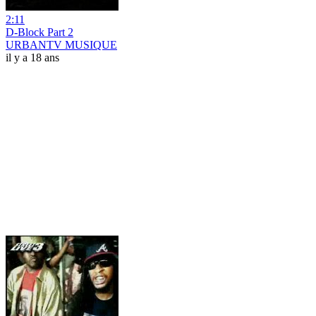
2:11
D-Block Part 2
URBANTV MUSIQUE
il y a 18 ans