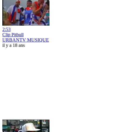
2:53
Clip Pitbull
URBANTV MUSIQUE
il y a 18 ans