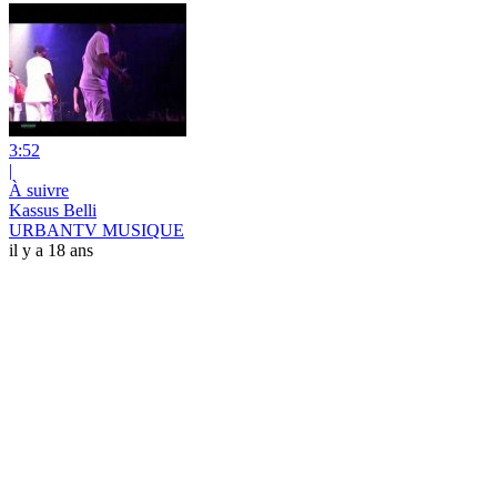
3:52
|
À suivre
Kassus Belli
URBANTV MUSIQUE
il y a 18 ans