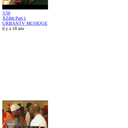
3:50
XZibit Part 1
URBANTV MUSIQUE
il y a 18 ans