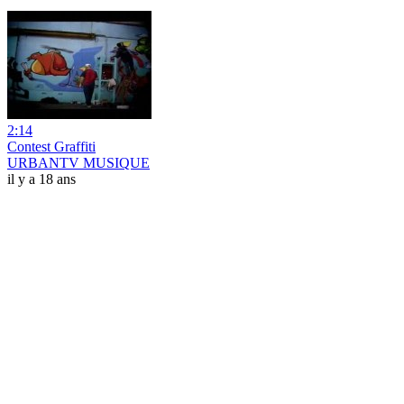
2:14
Contest Graffiti
URBANTV MUSIQUE
il y a 18 ans