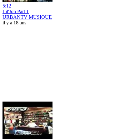
5:12
Lil'Jon Part 1
URBANTV MUSIQUE
il y a 18 ans