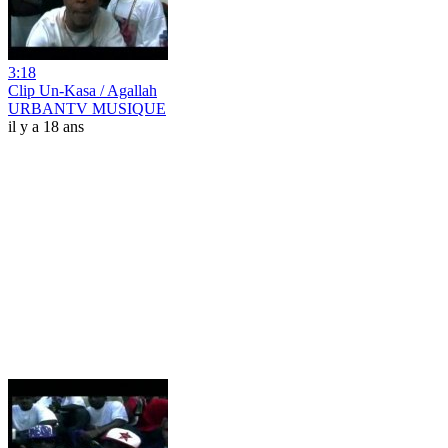
3:18
Clip Un-Kasa / Agallah
URBANTV MUSIQUE
il y a 18 ans