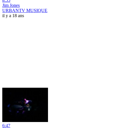
8:55
Jim Jones
URBANTV MUSIQUE
il y a 18 ans
6:47