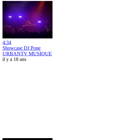
4:34
Showcase DJ Pone
URBANTV MUSIQUE
il y a 18 ans