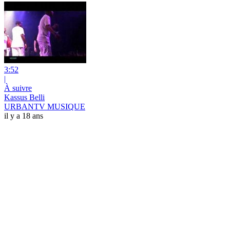
3:52
|
À suivre
Kassus Belli
URBANTV MUSIQUE
il y a 18 ans