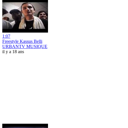
1:07
Freestyle Kassus Belli
URBANTV MUSIQUE
il y a 18 ans