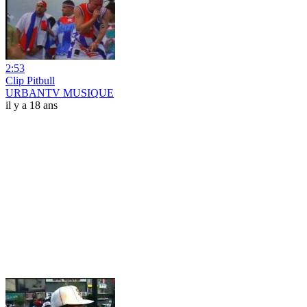
2:53
Clip Pitbull
URBANTV MUSIQUE
il y a 18 ans