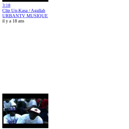
3:18
Clip Un-Kasa / Agallah
URBANTV MUSIQUE
il y a 18 ans