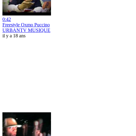
0:42
Freestyle Oxmo Puccino
URBANTV MUSIQUE
il y a 18 ans