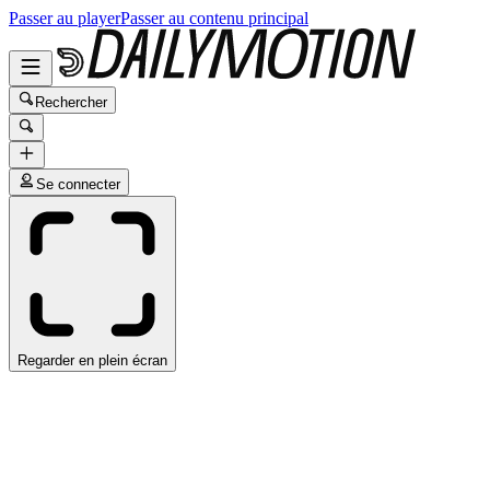
Passer au player
Passer au contenu principal
Rechercher
Se connecter
Regarder en plein écran