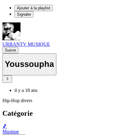
Ajouter à la playlist
Signaler
URBANTV MUSIQUE
Suivre
Youssoupha
il y a 18 ans
Hip-Hop divers
Catégorie
🎵
Musique