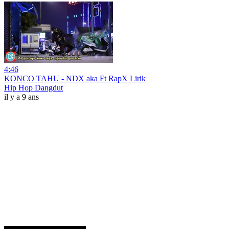
4:46
KONCO TAHU - NDX aka Ft RapX Lirik
Hip Hop Dangdut
il y a 9 ans