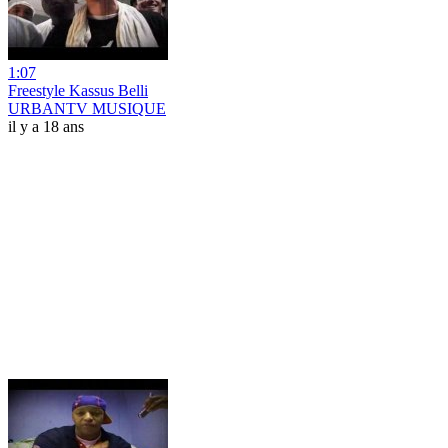
1:07
Freestyle Kassus Belli
URBANTV MUSIQUE
il y a 18 ans