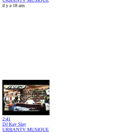
URBANTV MUSIQUE
il y a 18 ans
2:41
DJ Kay Slay
URBANTV MUSIQUE