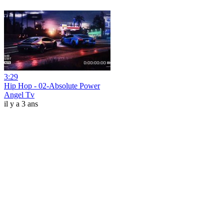
3:29
Hip Hop - 02-Absolute Power
Angel Tv
il y a 3 ans