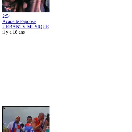
2:54
Acapelle Papoose
URBANTV MUSIQUE
il y a 18 ans