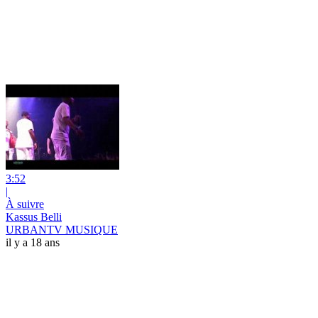
3:52
|
À suivre
Kassus Belli
URBANTV MUSIQUE
il y a 18 ans