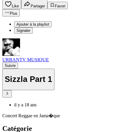
Like
Partager
Favori
Plus
Ajouter à la playlist
Signaler
URBANTV MUSIQUE
Suivre
Sizzla Part 1
il y a 18 ans
Concert Reggae en Jama�que
Catégorie