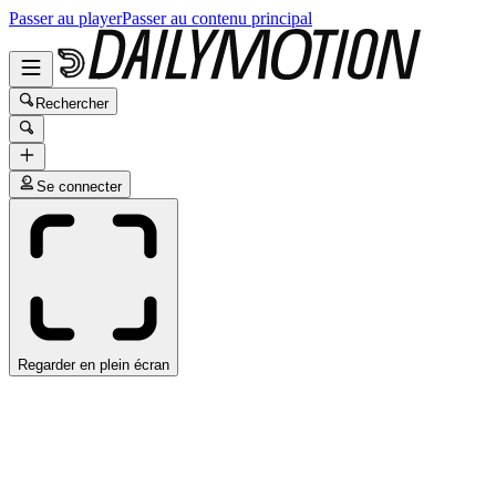
Passer au player
Passer au contenu principal
Rechercher
Se connecter
Regarder en plein écran