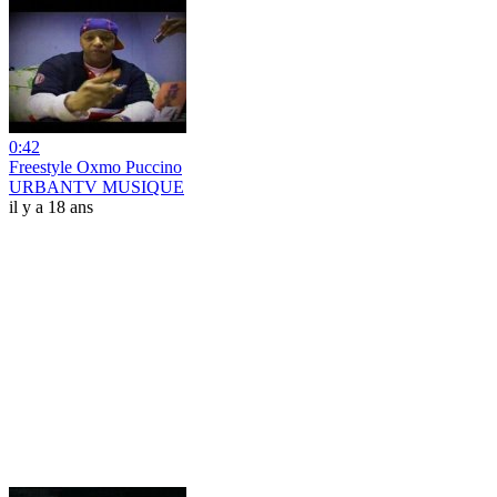
0:42
Freestyle Oxmo Puccino
URBANTV MUSIQUE
il y a 18 ans