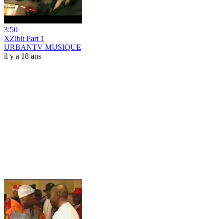
3:50
XZibit Part 1
URBANTV MUSIQUE
il y a 18 ans