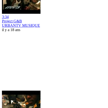
3:34
Project G&B
URBANTV MUSIQUE
il y a 18 ans