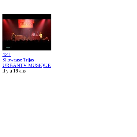
4:41
Showcase Trijas
URBANTV MUSIQUE
il y a 18 ans