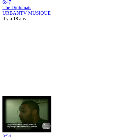
6:47
The Diplomats
URBANTV MUSIQUE
il y a 18 ans
3:54