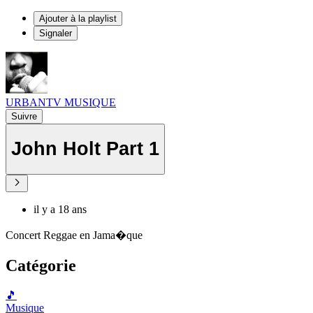
Ajouter à la playlist
Signaler
URBANTV MUSIQUE
Suivre
John Holt Part 1
il y a 18 ans
Concert Reggae en Jama�que
Catégorie
🎵
Musique