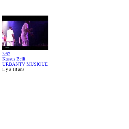
3:52
Kassus Belli
URBANTV MUSIQUE
il y a 18 ans