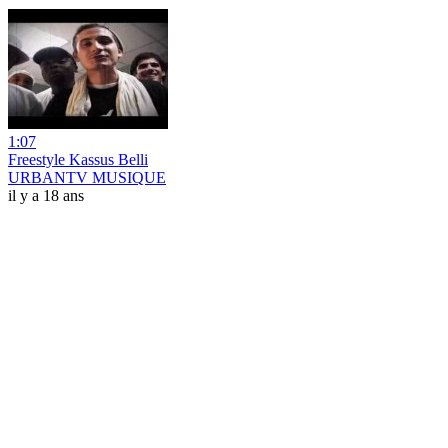
1:07
Freestyle Kassus Belli
URBANTV MUSIQUE
il y a 18 ans