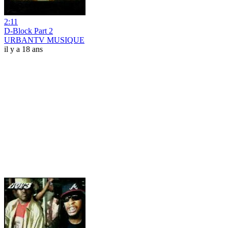
2:11
D-Block Part 2
URBANTV MUSIQUE
il y a 18 ans