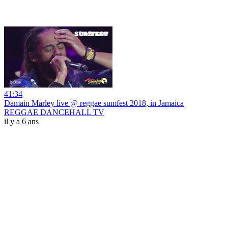
41:34
Damain Marley live @ reggae sumfest 2018, in Jamaica
REGGAE DANCEHALL TV
il y a 6 ans