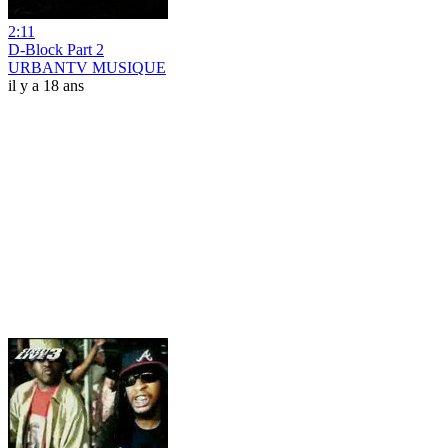
2:11
D-Block Part 2
URBANTV MUSIQUE
il y a 18 ans