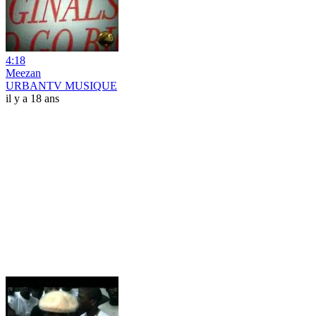
4:18
Meezan
URBANTV MUSIQUE
il y a 18 ans