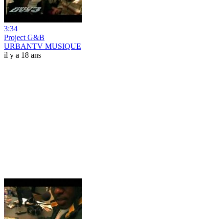
3:34
Project G&B
URBANTV MUSIQUE
il y a 18 ans