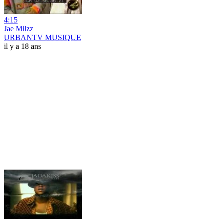
4:15
Jae Milzz
URBANTV MUSIQUE
il y a 18 ans