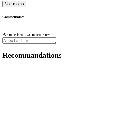
Voir moins
Commentaires
Ajoute ton commentaire
Recommandations