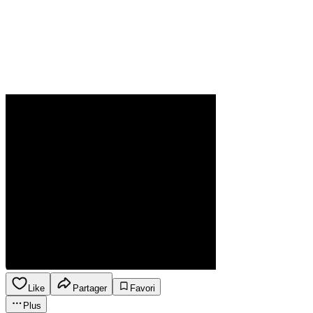
Like
Partager
Favori
Plus