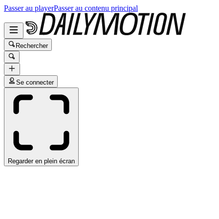
Passer au player
Passer au contenu principal
Rechercher
Se connecter
Regarder en plein écran