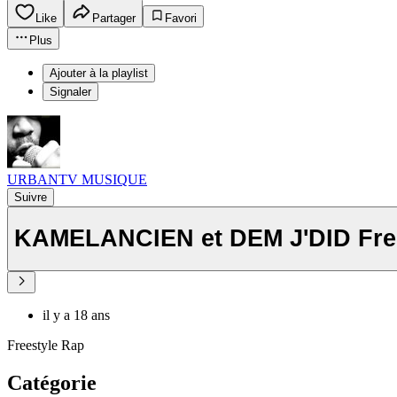
Like
Partager
Favori
Plus
Ajouter à la playlist
Signaler
URBANTV MUSIQUE
Suivre
KAMELANCIEN et DEM J'DID Fre
il y a 18 ans
Freestyle Rap
Catégorie