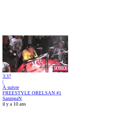
3:37
|
À suivre
FREESTYLE ORELSAN #1
SannigaN
il y a 10 ans