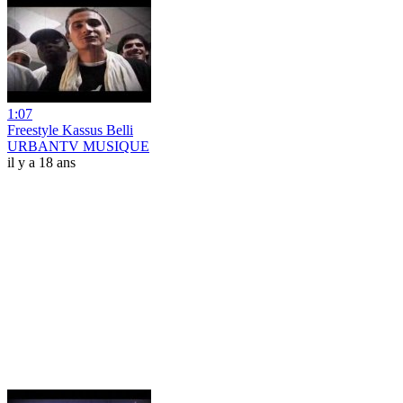
1:07
Freestyle Kassus Belli
URBANTV MUSIQUE
il y a 18 ans