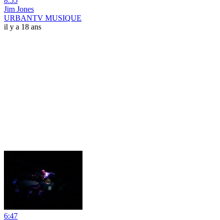
8:55
Jim Jones
URBANTV MUSIQUE
il y a 18 ans
6:47