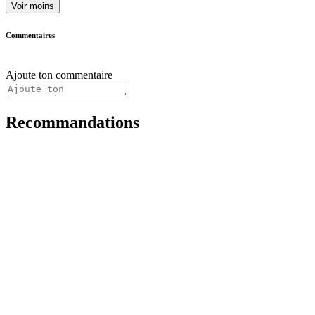
Voir moins
Commentaires
Ajoute ton commentaire
Recommandations