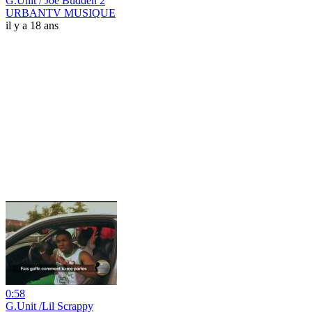
G.Unit / Joe Budden 2
URBANTV MUSIQUE
il y a 18 ans
0:58
G.Unit /Lil Scrappy