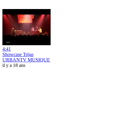
4:41
Showcase Trijas
URBANTV MUSIQUE
il y a 18 ans