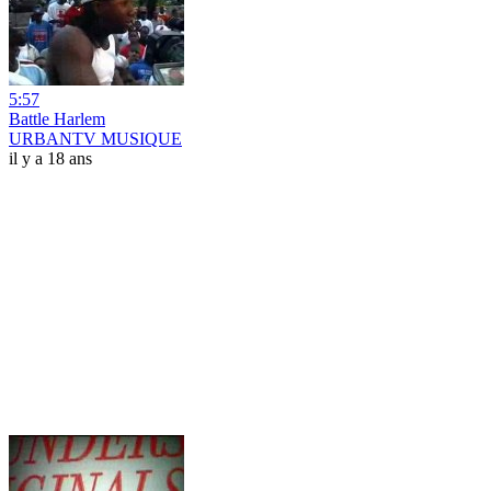
5:57
Battle Harlem
URBANTV MUSIQUE
il y a 18 ans