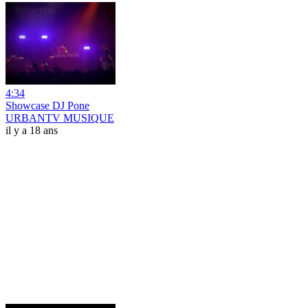
4:34
Showcase DJ Pone
URBANTV MUSIQUE
il y a 18 ans