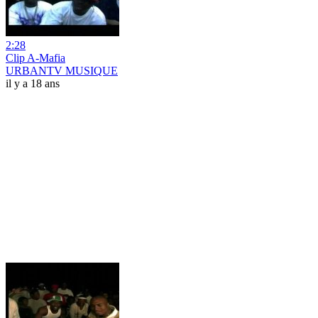
2:28
Clip A-Mafia
URBANTV MUSIQUE
il y a 18 ans