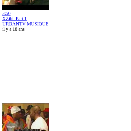
3:50
XZibit Part 1
URBANTV MUSIQUE
il y a 18 ans