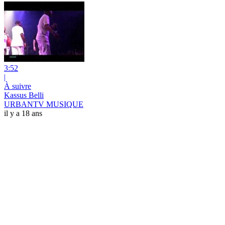
3:52
|
À suivre
Kassus Belli
URBANTV MUSIQUE
il y a 18 ans