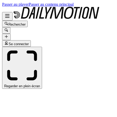
Passer au player
Passer au contenu principal
Rechercher
Se connecter
Regarder en plein écran