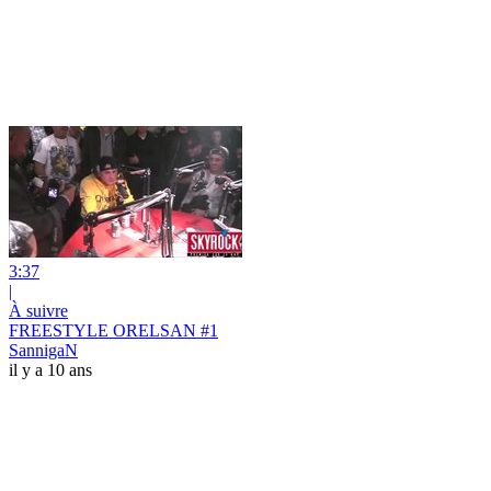
3:37
|
À suivre
FREESTYLE ORELSAN #1
SannigaN
il y a 10 ans