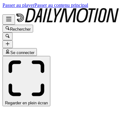
Passer au player
Passer au contenu principal
Rechercher
Se connecter
Regarder en plein écran