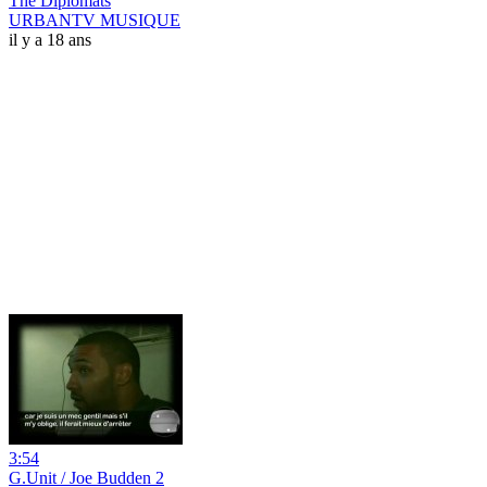
The Diplomats
URBANTV MUSIQUE
il y a 18 ans
3:54
G.Unit / Joe Budden 2