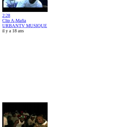
2:28
Clip A-Mafia
URBANTV MUSIQUE
il y a 18 ans