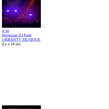
4:34
Showcase DJ Pone
URBANTV MUSIQUE
il y a 18 ans