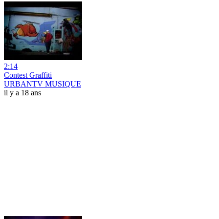
2:14
Contest Graffiti
URBANTV MUSIQUE
il y a 18 ans