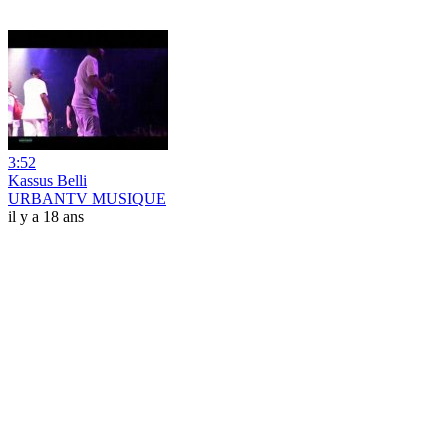
3:52
Kassus Belli
URBANTV MUSIQUE
il y a 18 ans