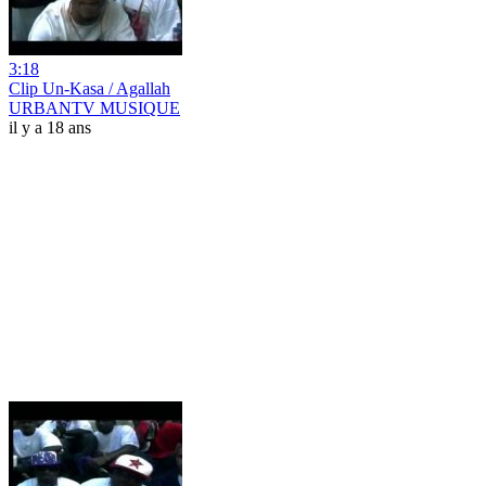
3:18
Clip Un-Kasa / Agallah
URBANTV MUSIQUE
il y a 18 ans