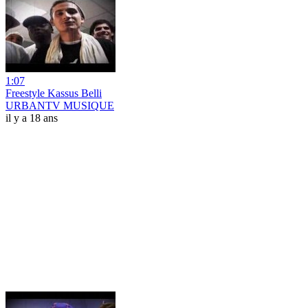
1:07
Freestyle Kassus Belli
URBANTV MUSIQUE
il y a 18 ans