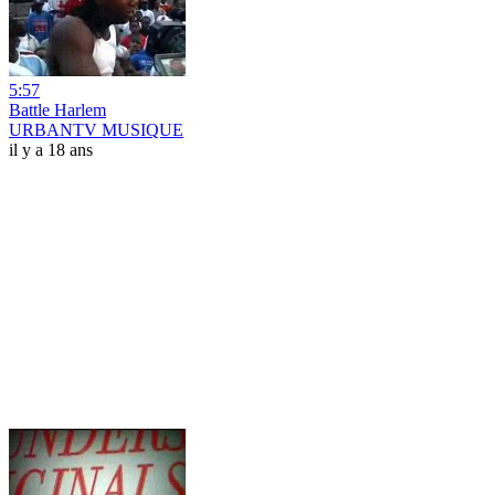
5:57
Battle Harlem
URBANTV MUSIQUE
il y a 18 ans