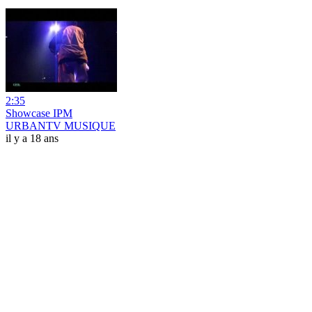
2:35
Showcase IPM
URBANTV MUSIQUE
il y a 18 ans