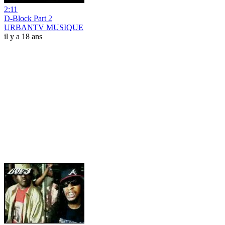
2:11
D-Block Part 2
URBANTV MUSIQUE
il y a 18 ans