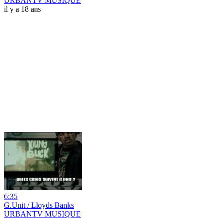
URBANTV MUSIQUE
il y a 18 ans
6:35
G.Unit / Lloyds Banks
URBANTV MUSIQUE