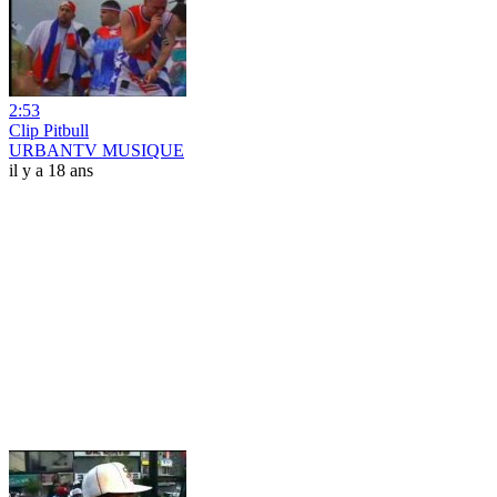
2:53
Clip Pitbull
URBANTV MUSIQUE
il y a 18 ans