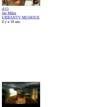
4:15
Jae Milzz
URBANTV MUSIQUE
il y a 18 ans