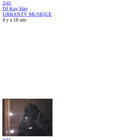
2:41
DJ Kay Slay
URBANTV MUSIQUE
il y a 18 ans