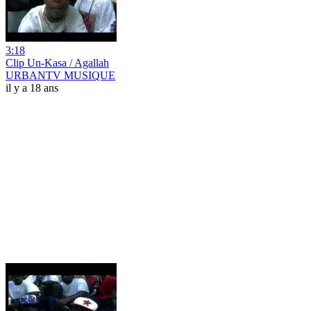
3:18
Clip Un-Kasa / Agallah
URBANTV MUSIQUE
il y a 18 ans