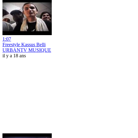
1:07
Freestyle Kassus Belli
URBANTV MUSIQUE
il y a 18 ans