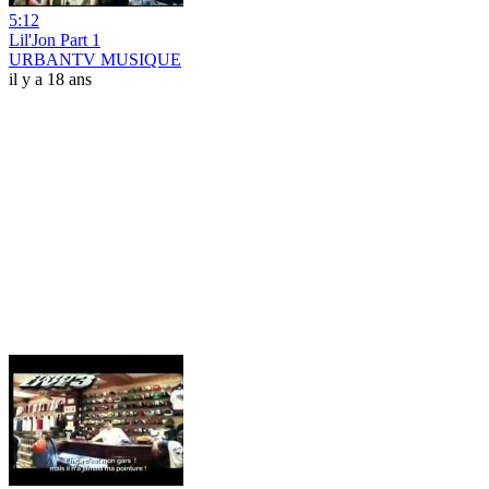
5:12
Lil'Jon Part 1
URBANTV MUSIQUE
il y a 18 ans