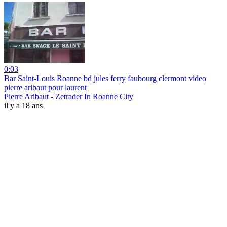
0:03
Bar Saint-Louis Roanne bd jules ferry faubourg clermont video
pierre aribaut pour laurent
Pierre Aribaut - Zetrader In Roanne City
il y a 18 ans