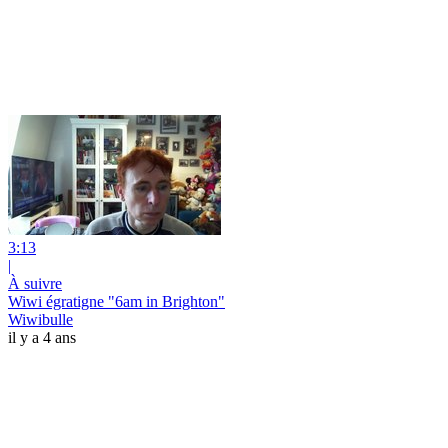
3:13
|
À suivre
Wiwi égratigne "6am in Brighton"
Wiwibulle
il y a 4 ans