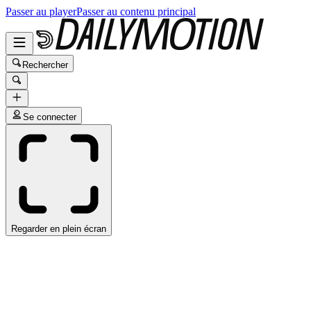
Passer au player
Passer au contenu principal
Rechercher
Se connecter
Regarder en plein écran