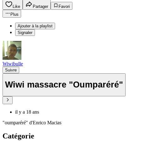
Like
Partager
Favori
Plus
Ajouter à la playlist
Signaler
Wiwibulle
Suivre
Wiwi massacre "Oumparéré"
il y a 18 ans
"oumparéré" d'Enrico Macias
Catégorie