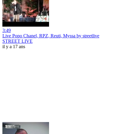
3:49
Live Popo Chanel, RPZ, Reuti, Myssa by streetlive
STREET LIVE
il y a 17 ans