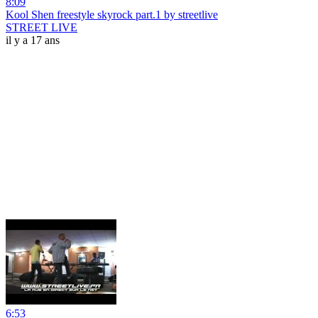
8:09
Kool Shen freestyle skyrock part.1 by streetlive
STREET LIVE
il y a 17 ans
6:53