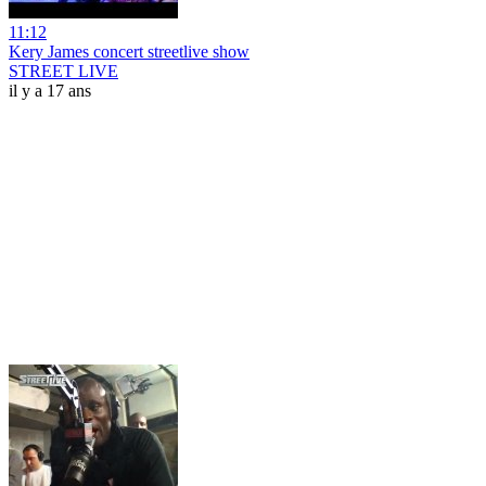
11:12
Kery James concert streetlive show
STREET LIVE
il y a 17 ans