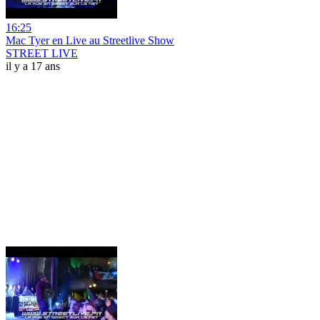
16:25
Mac Tyer en Live au Streetlive Show
STREET LIVE
il y a 17 ans