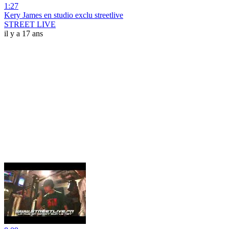
1:27
Kery James en studio exclu streetlive
STREET LIVE
il y a 17 ans