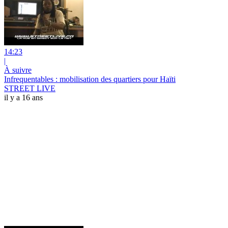
14:23
|
À suivre
Infrequentables : mobilisation des quartiers pour Haïti
STREET LIVE
il y a 16 ans