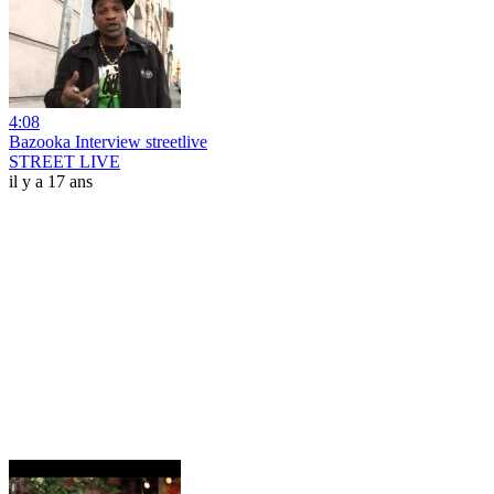
4:08
Bazooka Interview streetlive
STREET LIVE
il y a 17 ans