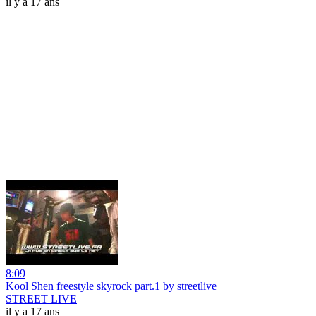
il y a 17 ans
8:09
Kool Shen freestyle skyrock part.1 by streetlive
STREET LIVE
il y a 17 ans