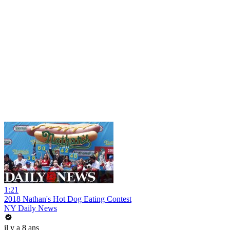
1:21
2018 Nathan's Hot Dog Eating Contest
NY Daily News
il y a 8 ans