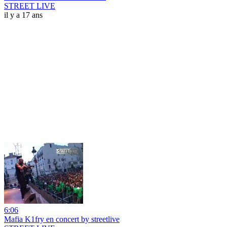
STREET LIVE
il y a 17 ans
6:06
Mafia K1fry en concert by streetlive