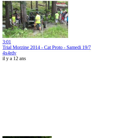
3:01
Trial Morzine 2014 - Cat Proto - Samedi 19/7
4x4rdv
il y a 12 ans