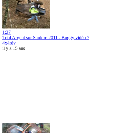
1:27
Trial Argent sur Sauldre 2011 - Buggy vidéo 7
4x4rdv
il y a 15 ans