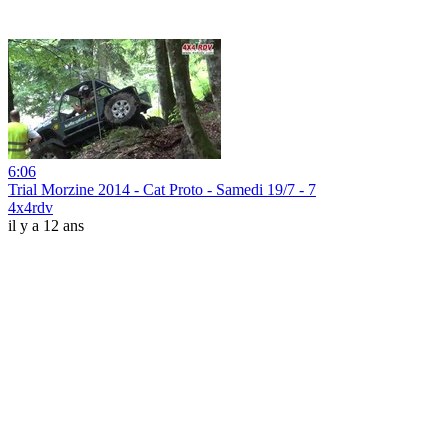
6:06
Trial Morzine 2014 - Cat Proto - Samedi 19/7 - 7
4x4rdv
il y a 12 ans