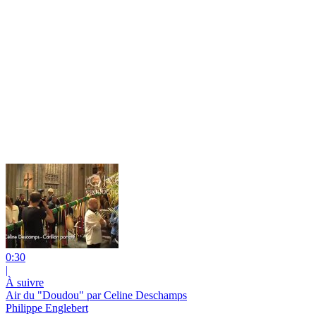
0:30
|
À suivre
Air du "Doudou" par Celine Deschamps
Philippe Englebert