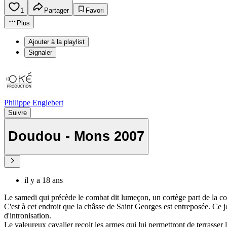
1
Partager
Favori
Plus
Ajouter à la playlist
Signaler
Philippe Englebert
Suivre
Doudou - Mons 2007
il y a 18 ans
Le samedi qui précède le combat dit lumeçon, un cortège part de la coll
C'est à cet endroit que la châsse de Saint Georges est entreposée. Ce jour
d'intronisation.
Le valeureux cavalier reçoit les armes qui lui permettront de terrasser