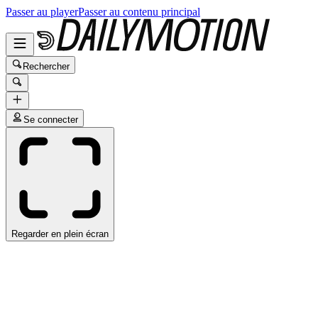
Passer au player
Passer au contenu principal
Rechercher
Se connecter
Regarder en plein écran