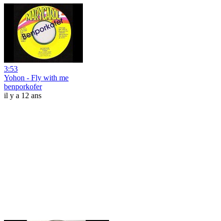
3:53
Yohon - Fly with me
benporkofer
il y a 12 ans