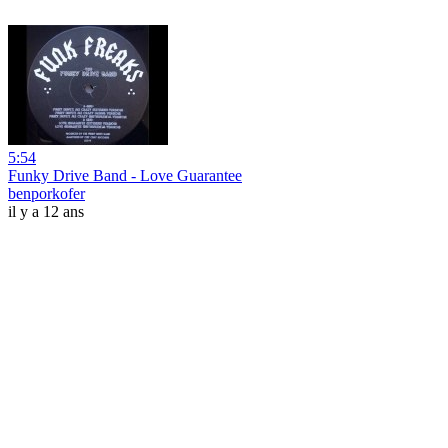
5:54
Funky Drive Band - Love Guarantee
benporkofer
il y a 12 ans