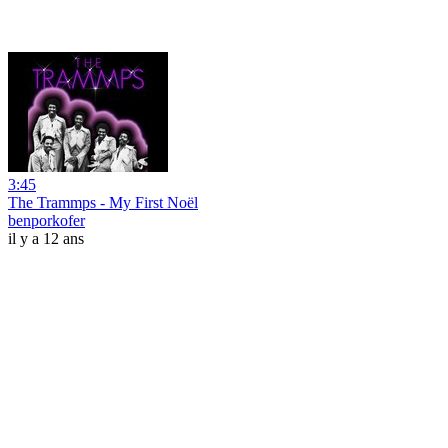
3:45
The Trammps - My First Noël
benporkofer
il y a 12 ans