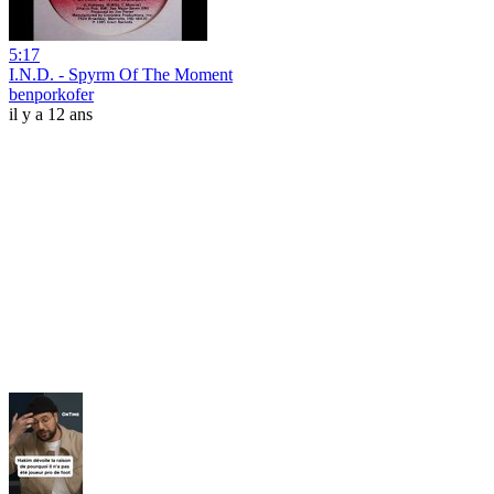
5:17
I.N.D. - Spyrm Of The Moment
benporkofer
il y a 12 ans