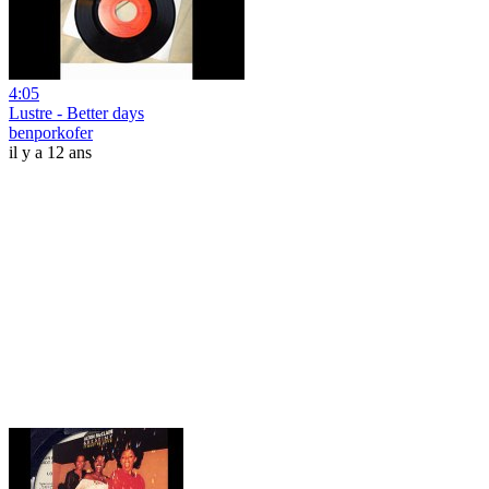
4:05
Lustre - Better days
benporkofer
il y a 12 ans