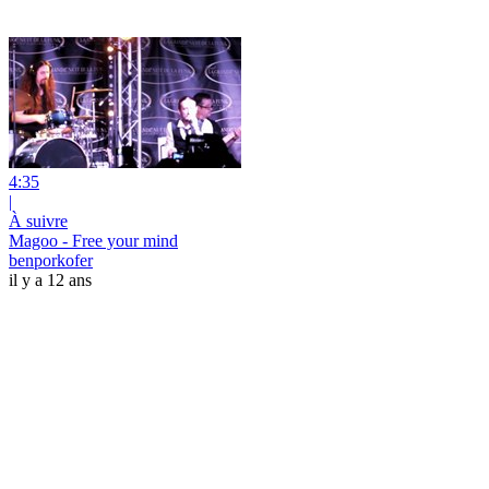
4:35
|
À suivre
Magoo - Free your mind
benporkofer
il y a 12 ans