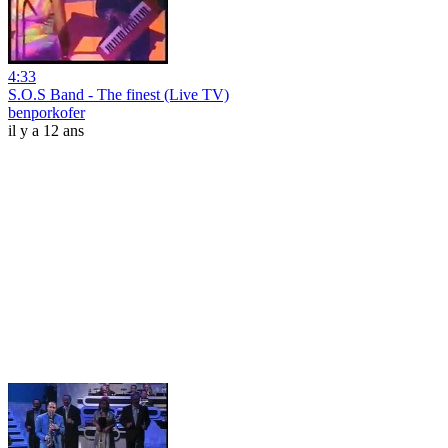
4:33
S.O.S Band - The finest (Live TV)
benporkofer
il y a 12 ans