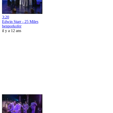
3:20
Edwin Starr - 25 Miles
benporkofer
il y a 12 ans