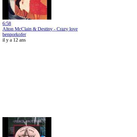
6:58
Alton McClain & Destiny - Crazy love
benporkofer
il y a 12 ans