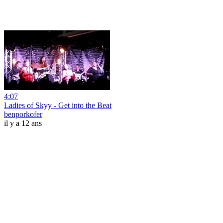
4:07
Ladies of Skyy - Get into the Beat
benporkofer
il y a 12 ans