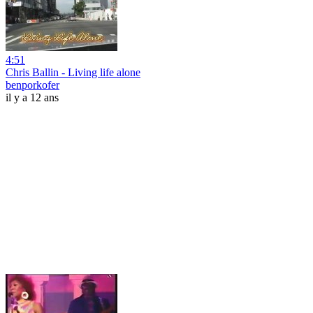
4:51
Chris Ballin - Living life alone
benporkofer
il y a 12 ans