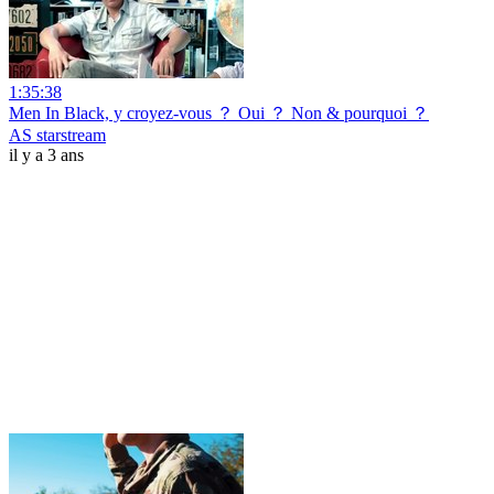
1:35:38
Men In Black, y croyez-vous ？ Oui ？ Non & pourquoi ？
AS starstream
il y a 3 ans