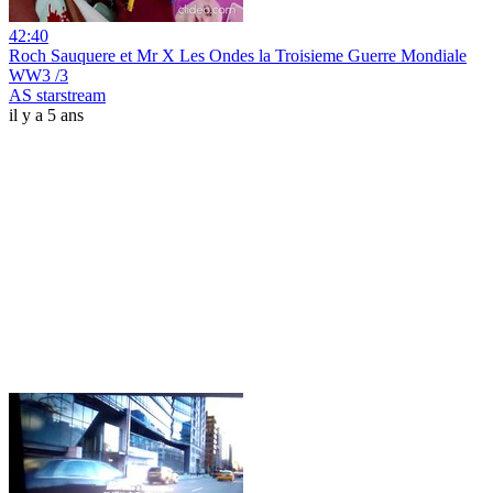
42:40
Roch Sauquere et Mr X Les Ondes la Troisieme Guerre Mondiale
WW3 /3
AS starstream
il y a 5 ans