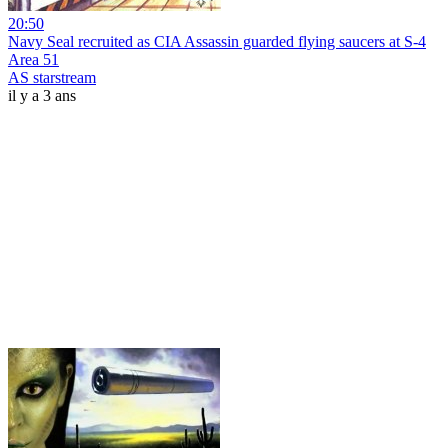
20:50
Navy Seal recruited as CIA Assassin guarded flying saucers at S-4
Area 51
AS starstream
il y a 3 ans