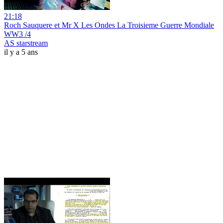
21:18
Roch Sauquere et Mr X Les Ondes La Troisieme Guerre Mondiale
WW3 /4
AS starstream
il y a 5 ans