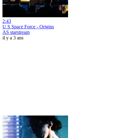
2:43
U S Space Force - Origins
AS starstream
il y a 3 ans