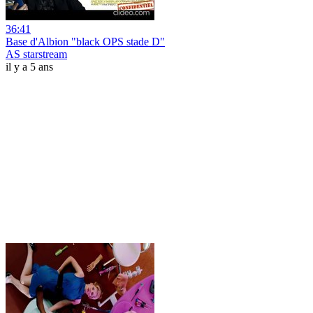
36:41
Base d'Albion "black OPS stade D"
AS starstream
il y a 5 ans