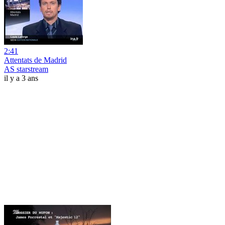
2:41
Attentats de Madrid
AS starstream
il y a 3 ans