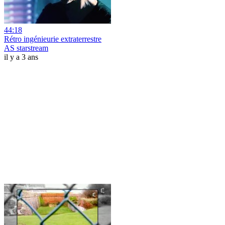
44:18
Rétro ingénieurie extraterrestre
AS starstream
il y a 3 ans