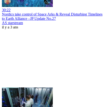
30:22
Nordics take control of Space Arks & Reveal Disturbing Timelines
to Earth Alliance –JP Update No.27
AS starstream
il y a 3 ans