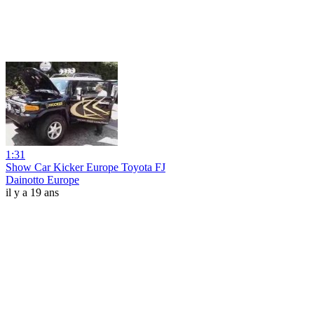
1:31
Show Car Kicker Europe Toyota FJ
Dainotto Europe
il y a 19 ans