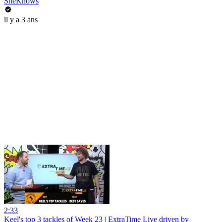
SheKnows
il y a 3 ans
2:33
Keel's top 3 tackles of Week 23 | ExtraTime Live driven by