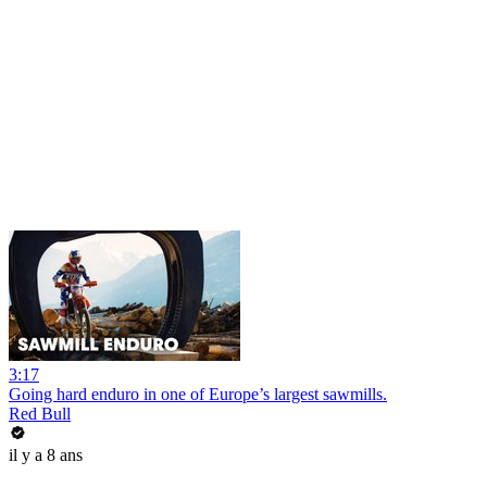
3:17
Going hard enduro in one of Europe’s largest sawmills.
Red Bull
il y a 8 ans