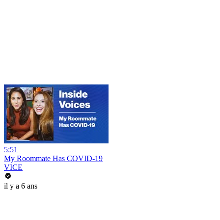
5:51
My Roommate Has COVID-19
VICE
il y a 6 ans