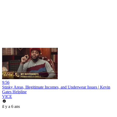
9:56
Stinky Areas, Illegitimate Incomes, and Underwear Issues | Kevin
Gates Helpline
VICE
il y a 6 ans