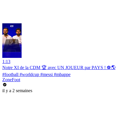
1:13
Notre XI de la CDM 🏆 avec UN JOUEUR par PAYS ! ⚽️🌎
#football #worldcup #messi #mbappe
ZoneFoot
il y a 2 semaines