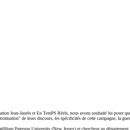
ation Jean-Jaurès et En TemPS Réels, nous avons souhaité lui poser que
droitisation" de leurs discours, les spécificités de cette campagne, la guer
a William Paterson University (New Jersey) et chercheur au départemen