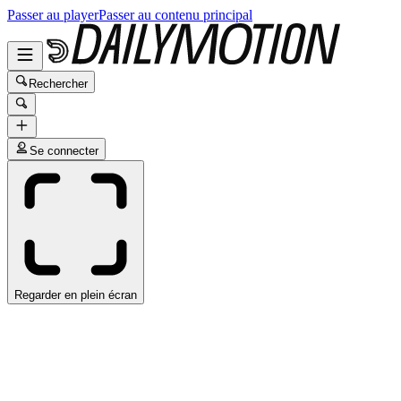
Passer au player
Passer au contenu principal
Rechercher
Se connecter
Regarder en plein écran