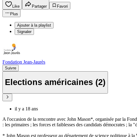
Like
Partager
Favori
Plus
Ajouter à la playlist
Signaler
Fondation Jean-Jaurès
Suivre
Elections américaines (2)
il y a 18 ans
A l'occasion de la rencontre avec John Mason*, organisée par la Fond
: les primaires ; les forces et faiblesses des candidats démocrates ; la "
* John Mason est professeur au département de science politique à l