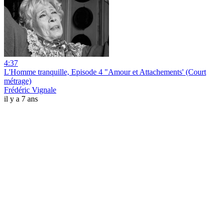
4:37
L'Homme tranquille, Episode 4 "Amour et Attachements' (Court
métrage)
Frédéric Vignale
il y a 7 ans