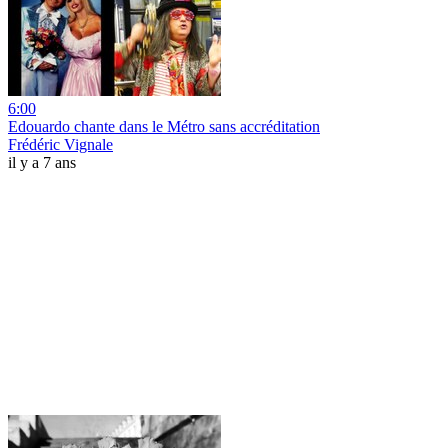
6:00
Edouardo chante dans le Métro sans accréditation
Frédéric Vignale
il y a 7 ans