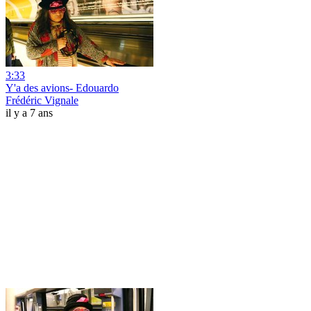
3:33
Y'a des avions- Edouardo
Frédéric Vignale
il y a 7 ans