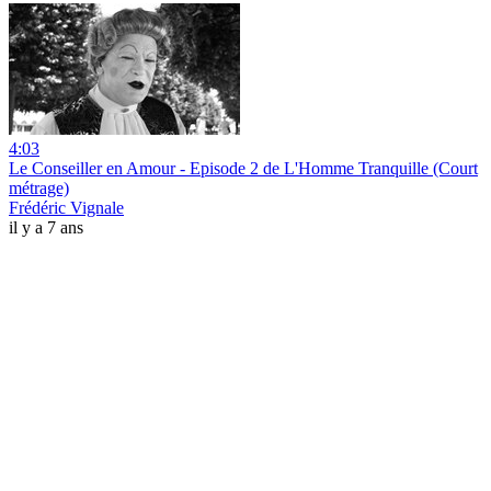
4:03
Le Conseiller en Amour - Episode 2 de L'Homme Tranquille (Court
métrage)
Frédéric Vignale
il y a 7 ans