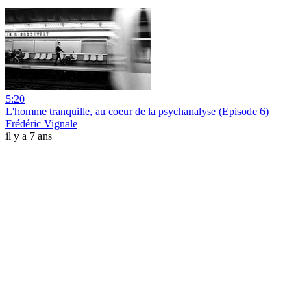
5:20
L'homme tranquille, au coeur de la psychanalyse (Episode 6)
Frédéric Vignale
il y a 7 ans