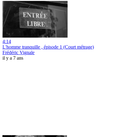
4:14
L'homme tranquille , épisode 1 (Court métrage)
Frédéric Vignale
il y a 7 ans