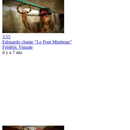
3:55
Edouardo chante "Le Pont Mirabeau"
Frédéric Vignale
il y a 7 ans