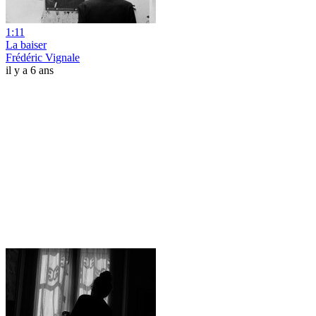
1:11
La baiser
Frédéric Vignale
il y a 6 ans