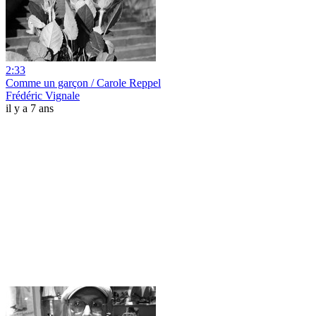
2:33
Comme un garçon / Carole Reppel
Frédéric Vignale
il y a 7 ans