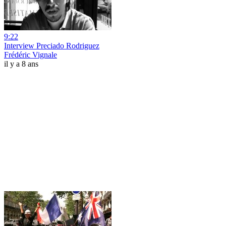
9:22
Interview Preciado Rodriguez
Frédéric Vignale
il y a 8 ans