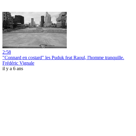
2:58
"Connard en costard" les Puduk feat Raoul, l'homme tranquille.
Frédéric Vignale
il y a 6 ans