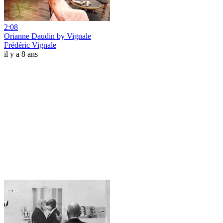
2:08
Orianne Daudin by Vignale
Frédéric Vignale
il y a 8 ans