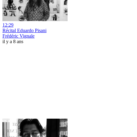
12:29
Récital Eduardo Pisani
Frédéric Vignale
il y a 8 ans