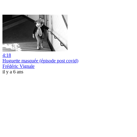
4:18
Huguette masquée (épisode post covid)
Frédéric Vignale
il y a 6 ans