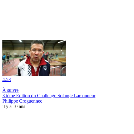
4:58
|
À suivre
3 iéme Edition du Challenge Solange Larsonneur
Philippe Croguennec
il y a 10 ans