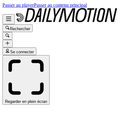
Passer au player
Passer au contenu principal
Rechercher
Se connecter
Regarder en plein écran