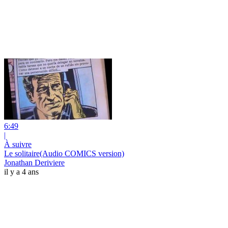
6:49
|
À suivre
Le solitaire(Audio COMICS version)
Jonathan Deriviere
il y a 4 ans