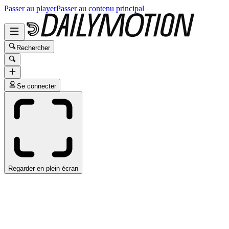
Passer au player
Passer au contenu principal
Rechercher
Se connecter
Regarder en plein écran