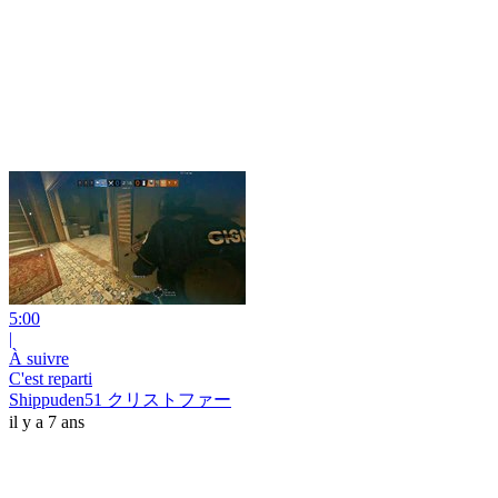
5:00
|
À suivre
C'est reparti
Shippuden51 クリストファー
il y a 7 ans