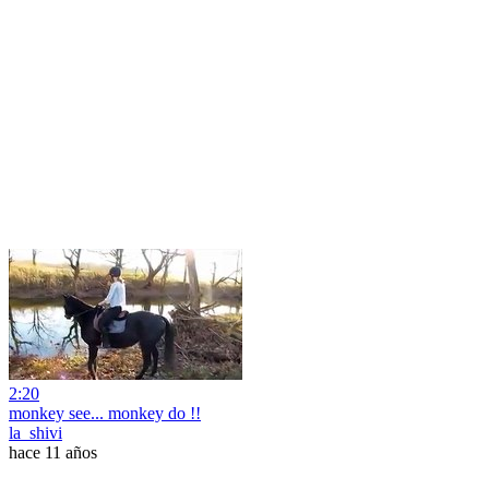
2:20
monkey see... monkey do !!
la_shivi
hace 11 años