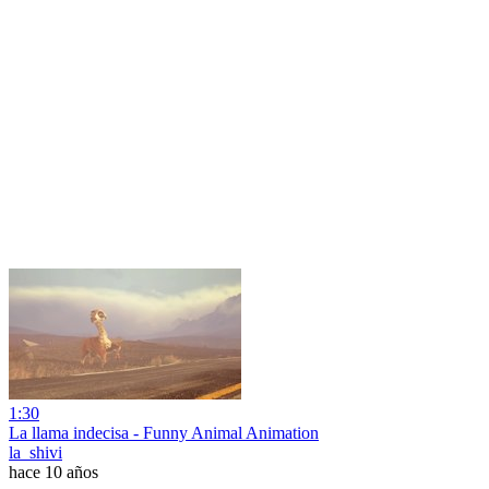
1:30
La llama indecisa - Funny Animal Animation
la_shivi
hace 10 años