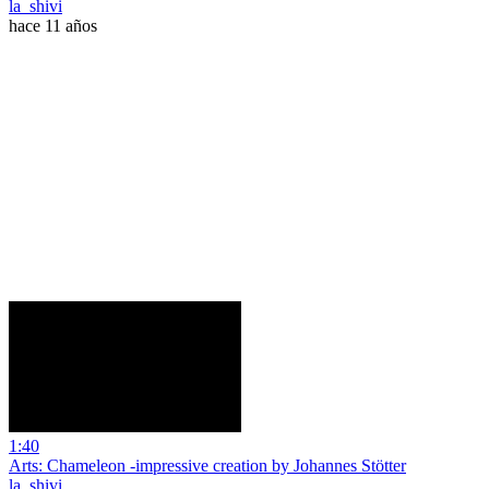
la_shivi
hace 11 años
1:40
Arts: Chameleon -impressive creation by Johannes Stötter
la_shivi