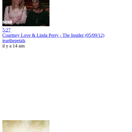
5:27
Courtney Love & Linda Perry - The Insider (05/09/12)
tearthepetals
il y a 14 ans