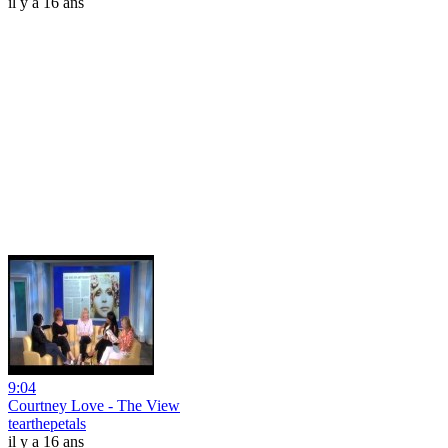
il y a 16 ans
9:04
Courtney Love - The View
tearthepetals
il y a 16 ans