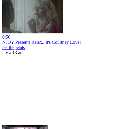
0:50
NJOY Presents Relax...It's Courtney Love!
tearthepetals
il y a 13 ans