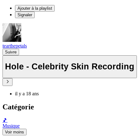
Ajouter à la playlist
Signaler
tearthepetals
Suivre
Hole - Celebrity Skin Recording
il y a 18 ans
Catégorie
🎵
Musique
Voir moins