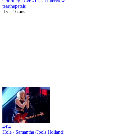
Courtney Love - Clash Interview
tearthepetals
il y a 16 ans
4:04
Hole - Samantha (Jools Holland)