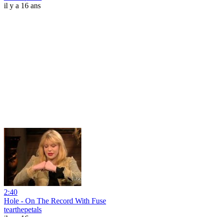
il y a 16 ans
2:40
Hole - On The Record With Fuse
tearthepetals