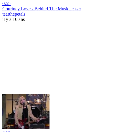
0:55
Courtney Love - Behind The Music teaser
tearthepetals
il y a 16 ans