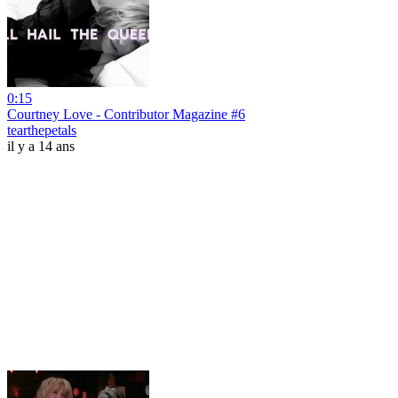
0:15
Courtney Love - Contributor Magazine #6
tearthepetals
il y a 14 ans