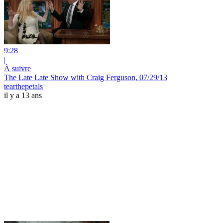
9:28
|
À suivre
The Late Late Show with Craig Ferguson, 07/29/13
tearthepetals
il y a 13 ans