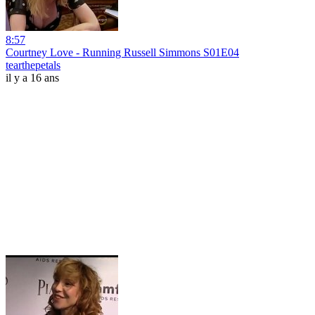
8:57
Courtney Love - Running Russell Simmons S01E04
tearthepetals
il y a 16 ans