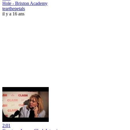
Hole - Brixton Academy
tearthepetals
il y a 16 ans
2:01