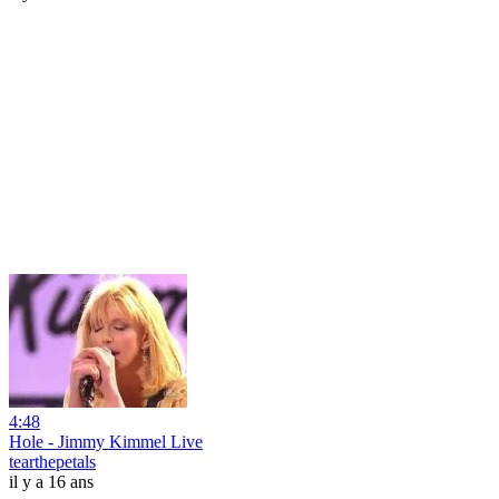
4:48
Hole - Jimmy Kimmel Live
tearthepetals
il y a 16 ans