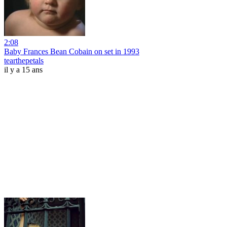
2:08
Baby Frances Bean Cobain on set in 1993
tearthepetals
il y a 15 ans