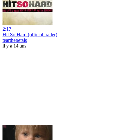
2:17
Hit So Hard (official trailer)
tearthepetals
il y a 14 ans