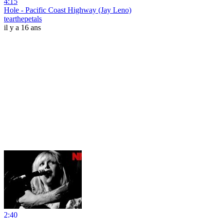
4:15
Hole - Pacific Coast Highway (Jay Leno)
tearthepetals
il y a 16 ans
2:40