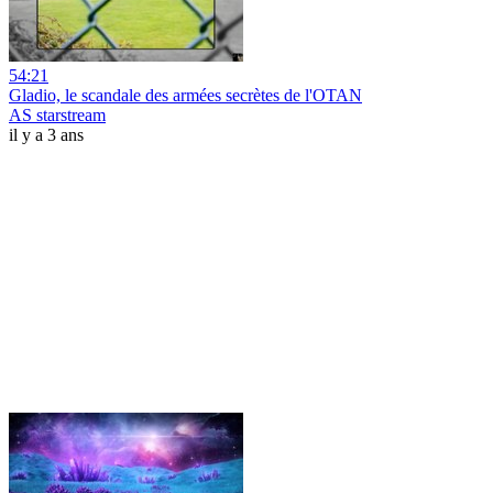
54:21
Gladio, le scandale des armées secrètes de l'OTAN
AS starstream
il y a 3 ans