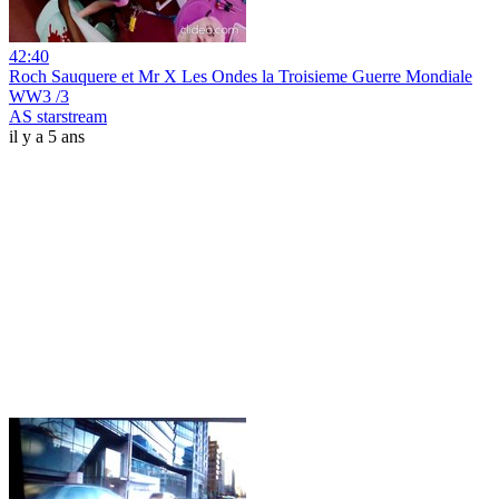
42:40
Roch Sauquere et Mr X Les Ondes la Troisieme Guerre Mondiale
WW3 /3
AS starstream
il y a 5 ans