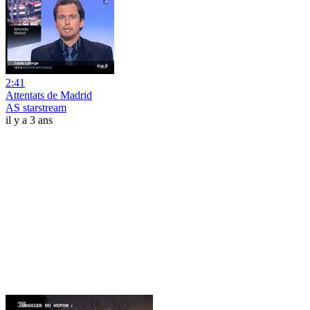
2:41
Attentats de Madrid
AS starstream
il y a 3 ans