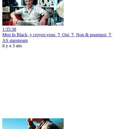
1:35:38
Men In Black, y croyez-vous ？ Oui ？ Non & pourquoi ？
AS starstream
il y a 3 ans