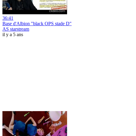
36:41
Base d'Albion "black OPS stade D"
AS starstream
il y a 5 ans