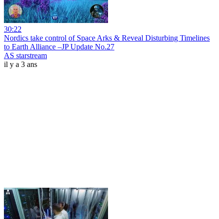
30:22
Nordics take control of Space Arks & Reveal Disturbing Timelines
to Earth Alliance –JP Update No.27
AS starstream
il y a 3 ans