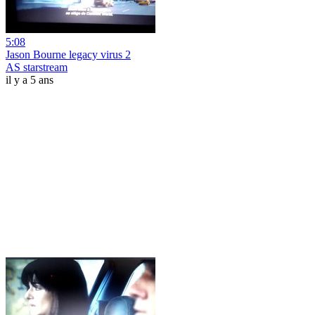
5:08
Jason Bourne legacy virus 2
AS starstream
il y a 5 ans