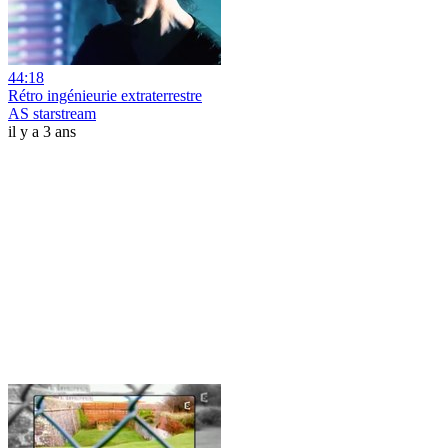
44:18
Rétro ingénieurie extraterrestre
AS starstream
il y a 3 ans