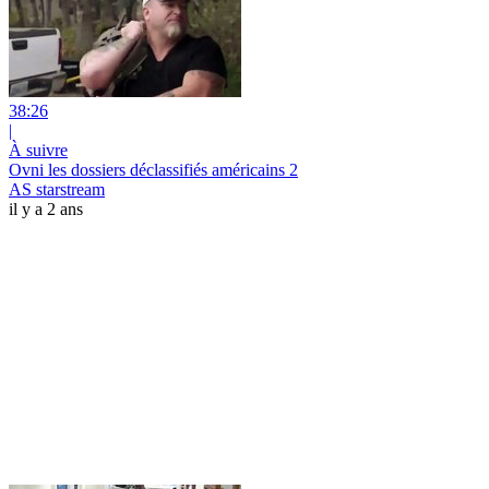
38:26
|
À suivre
Ovni les dossiers déclassifiés américains 2
AS starstream
il y a 2 ans