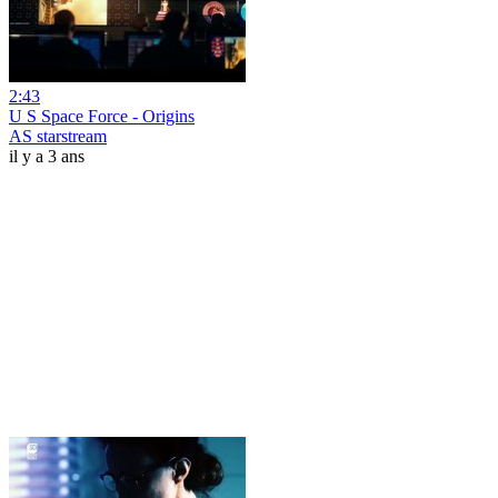
2:43
U S Space Force - Origins
AS starstream
il y a 3 ans