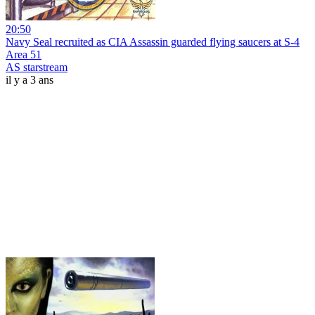
20:50
Navy Seal recruited as CIA Assassin guarded flying saucers at S-4
Area 51
AS starstream
il y a 3 ans