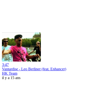
3:47
Vantardise - Leo Berliner (feat. Enhancer)
HK Team
il y a 15 ans