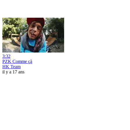
3:32
PZK Comme çà
HK Team
il y a 17 ans