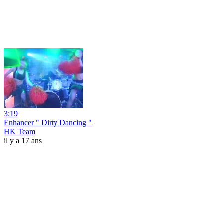
3:19
Enhancer " Dirty Dancing "
HK Team
il y a 17 ans