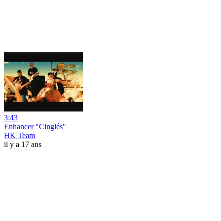
3:43
Enhancer "Cinglés"
HK Team
il y a 17 ans