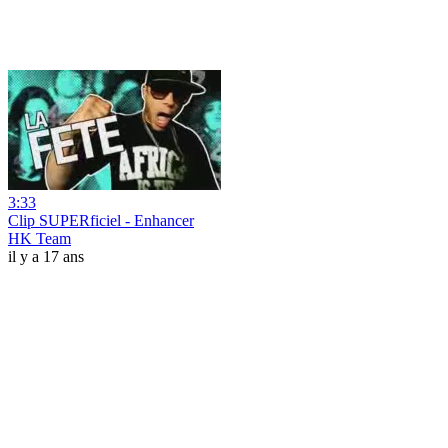
3:33
Clip SUPERficiel - Enhancer
HK Team
il y a 17 ans