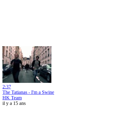
2:37
The Tatianas - I'm a Swine
HK Team
il y a 15 ans