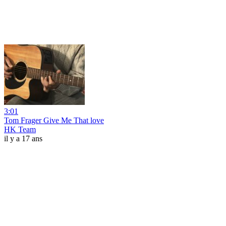
3:01
Tom Frager Give Me That love
HK Team
il y a 17 ans