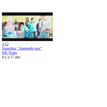
3:52
Superbus "Apprends moi"
HK Team
il y a 17 ans