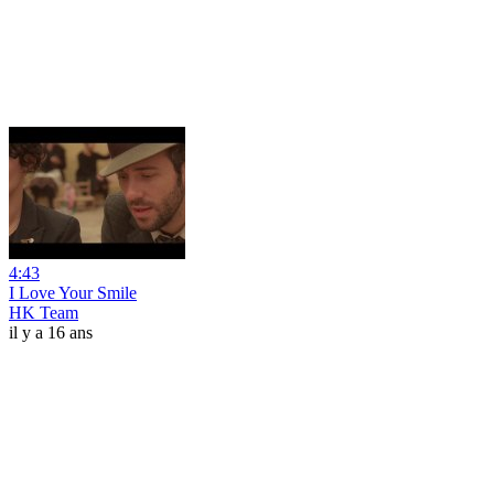
4:43
I Love Your Smile
HK Team
il y a 16 ans