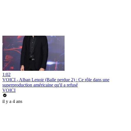
1:02
VOICI - Alban Lenoir (Balle perdue 2) : Ce rôle dans une
superproduction américaine qu'il a refusé
VOICI
il y a 4 ans