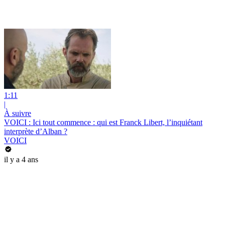
1:11
|
À suivre
VOICI : Ici tout commence : qui est Franck Libert, l’inquiétant
interprète d’Alban ?
VOICI
il y a 4 ans