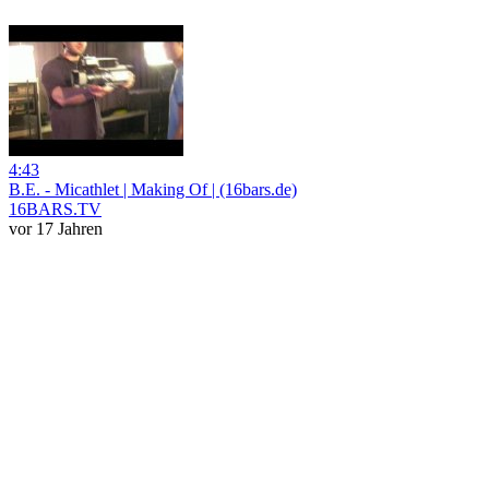
4:43
B.E. - Micathlet | Making Of | (16bars.de)
16BARS.TV
vor 17 Jahren