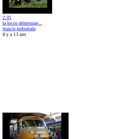
2:35
la locos démenage...
francis turbotrain
il y a 13 ans