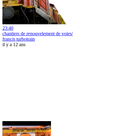
23:40
chantiers de renouvelement de voies/
francis turbotrain
il y a 12 ans