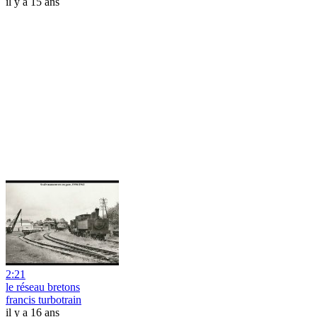
il y a 15 ans
2:21
le réseau bretons
francis turbotrain
il y a 16 ans