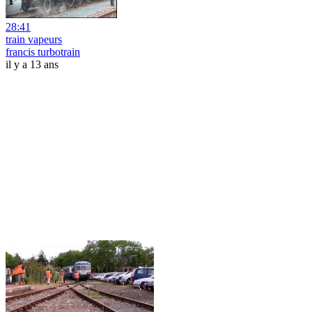
28:41
train vapeurs
francis turbotrain
il y a 13 ans