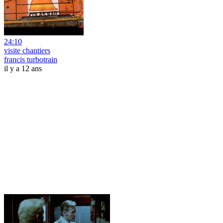
24:10
visite chantiers
francis turbotrain
il y a 12 ans