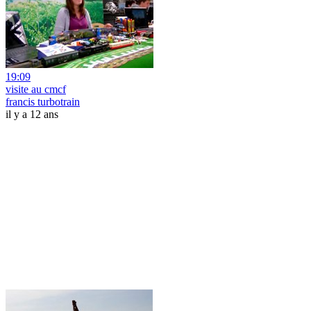
19:09
visite au cmcf
francis turbotrain
il y a 12 ans