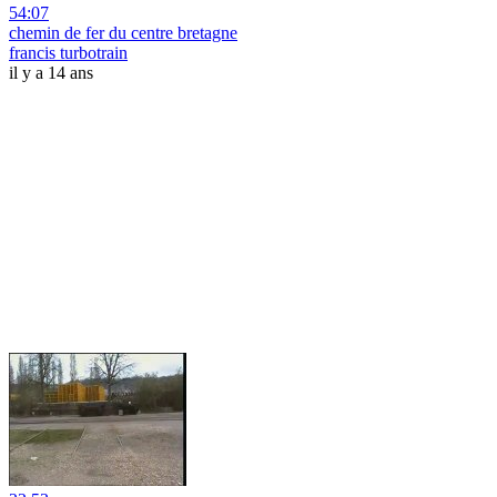
54:07
chemin de fer du centre bretagne
francis turbotrain
il y a 14 ans