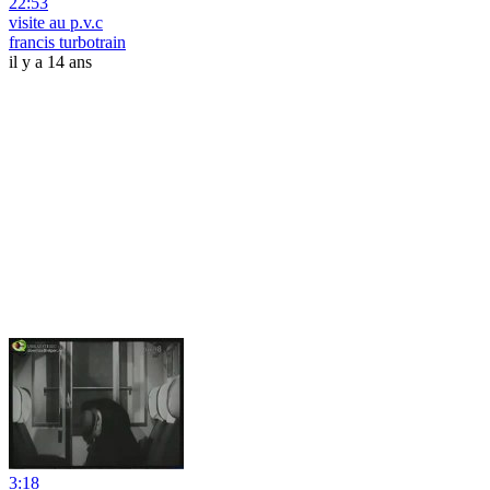
22:53
visite au p.v.c
francis turbotrain
il y a 14 ans
3:18