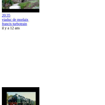
20:35
viaduc de morlaix
francis turbotrain
il y a 12 ans