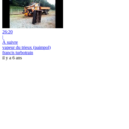
26:20
|
À suivre
vapeur du trieux (paimpol)
francis turbotrain
il y a 6 ans