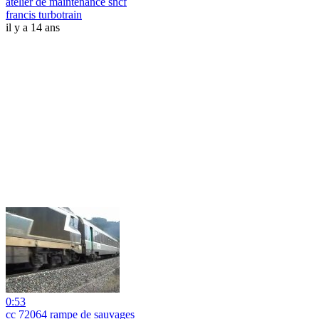
atelier de maintenance sncf
francis turbotrain
il y a 14 ans
0:53
cc 72064 rampe de sauvages