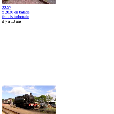
22:57
x 2830 en balade...
francis turbotrain
il y a 13 ans