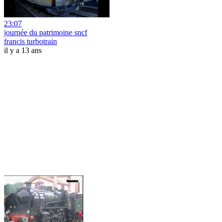
23:07
journée du patrimoine sncf
francis turbotrain
il y a 13 ans