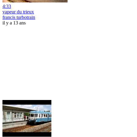
4:33
vapeur du trieux
francis turbotrain
il y a 13 ans