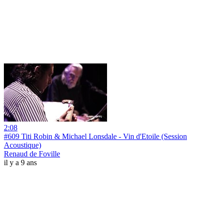
2:08
#609 Titi Robin & Michael Lonsdale - Vin d'Etoile (Session
Acoustique)
Renaud de Foville
il y a 9 ans