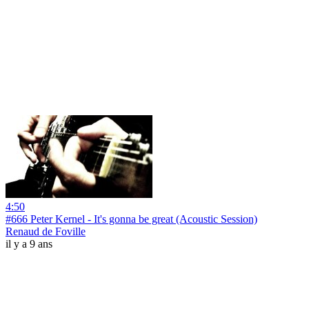
4:50
#666 Peter Kernel - It's gonna be great (Acoustic Session)
Renaud de Foville
il y a 9 ans