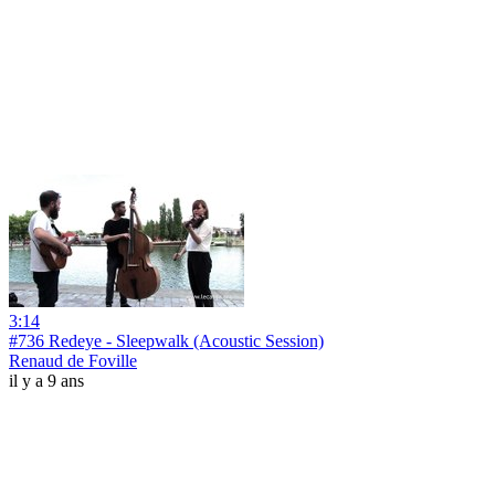
3:14
#736 Redeye - Sleepwalk (Acoustic Session)
Renaud de Foville
il y a 9 ans