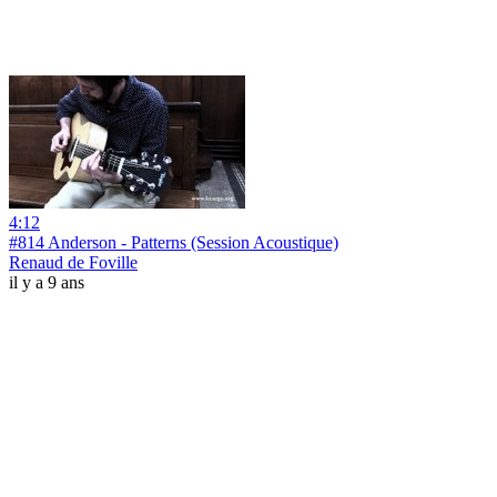
4:12
#814 Anderson - Patterns (Session Acoustique)
Renaud de Foville
il y a 9 ans