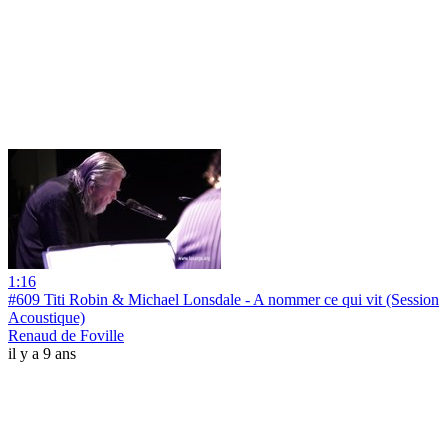
1:16
#609 Titi Robin & Michael Lonsdale - A nommer ce qui vit (Session
Acoustique)
Renaud de Foville
il y a 9 ans