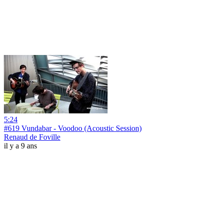
5:24
#619 Vundabar - Voodoo (Acoustic Session)
Renaud de Foville
il y a 9 ans