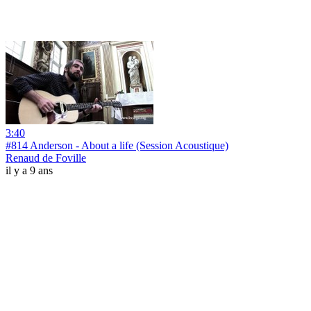
3:40
#814 Anderson - About a life (Session Acoustique)
Renaud de Foville
il y a 9 ans