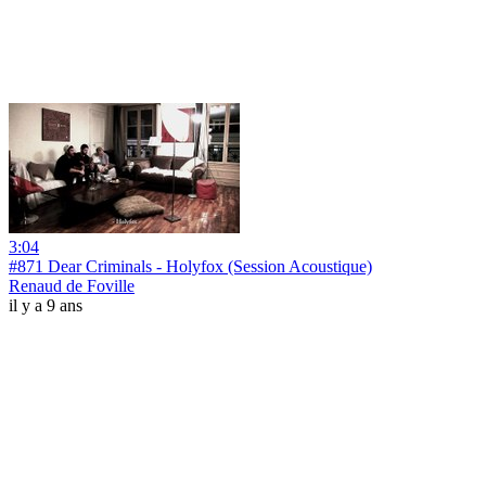
3:04
#871 Dear Criminals - Holyfox (Session Acoustique)
Renaud de Foville
il y a 9 ans