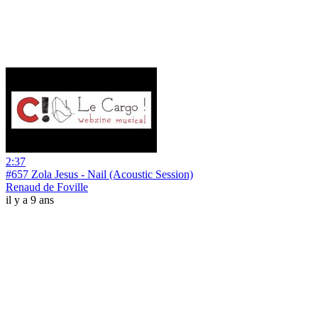
2:37
#657 Zola Jesus - Nail (Acoustic Session)
Renaud de Foville
il y a 9 ans