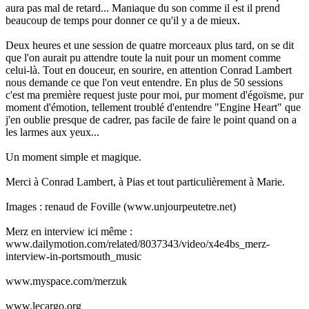
aura pas mal de retard... Maniaque du son comme il est il prend
beaucoup de temps pour donner ce qu'il y a de mieux.
Deux heures et une session de quatre morceaux plus tard, on se dit
que l'on aurait pu attendre toute la nuit pour un moment comme
celui-là. Tout en douceur, en sourire, en attention Conrad Lambert
nous demande ce que l'on veut entendre. En plus de 50 sessions
c'est ma première request juste pour moi, pur moment d'égoïsme, pur
moment d'émotion, tellement troublé d'entendre "Engine Heart" que
j'en oublie presque de cadrer, pas facile de faire le point quand on a
les larmes aux yeux...
Un moment simple et magique.
Merci à Conrad Lambert, à Pias et tout particulièrement à Marie.
Images : renaud de Foville (www.unjourpeutetre.net)
Merz en interview ici même :
www.dailymotion.com/related/8037343/video/x4e4bs_merz-
interview-in-portsmouth_music
www.myspace.com/merzuk
www.lecargo.org