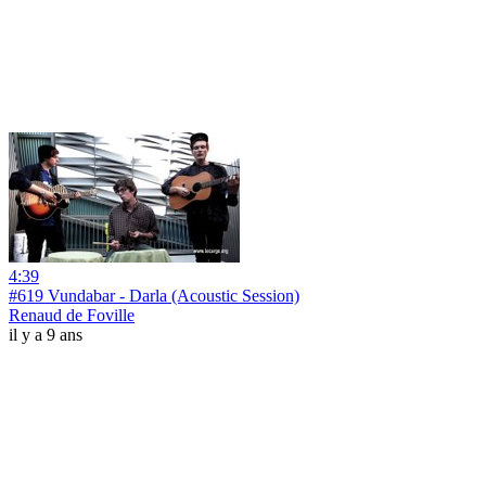
4:39
#619 Vundabar - Darla (Acoustic Session)
Renaud de Foville
il y a 9 ans