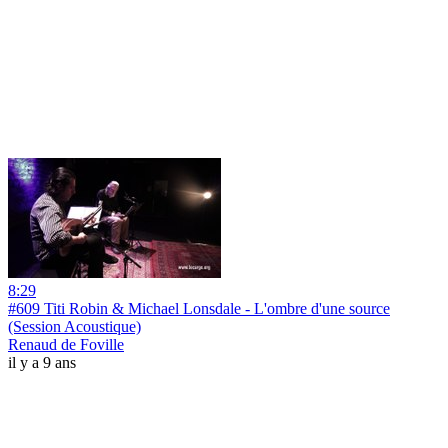
8:29
#609 Titi Robin & Michael Lonsdale - L'ombre d'une source
(Session Acoustique)
Renaud de Foville
il y a 9 ans