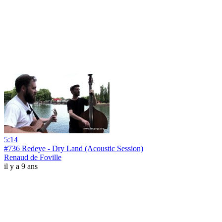
5:14
#736 Redeye - Dry Land (Acoustic Session)
Renaud de Foville
il y a 9 ans