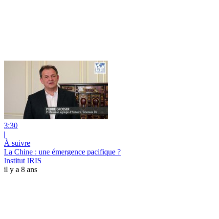
3:30
|
À suivre
La Chine : une émergence pacifique ?
Institut IRIS
il y a 8 ans