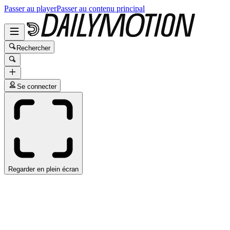
Passer au player
Passer au contenu principal
Rechercher
Se connecter
Regarder en plein écran