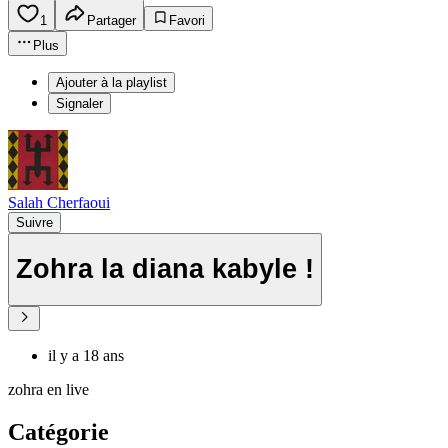
1
Partager
Favori
Plus
Ajouter à la playlist
Signaler
Salah Cherfaoui
Suivre
Zohra la diana kabyle !
il y a 18 ans
zohra en live
Catégorie