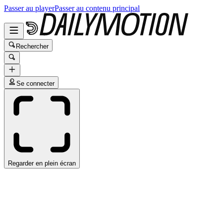
Passer au player
Passer au contenu principal
Rechercher
Se connecter
Regarder en plein écran