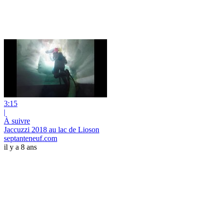
3:15
|
À suivre
Jaccuzzi 2018 au lac de Lioson
septanteneuf.com
il y a 8 ans