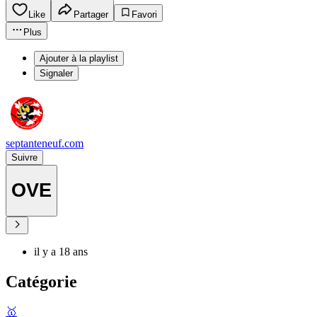
Like
Partager
Favori
Plus
Ajouter à la playlist
Signaler
septanteneuf.com
Suivre
OVE
il y a 18 ans
Catégorie
🥇