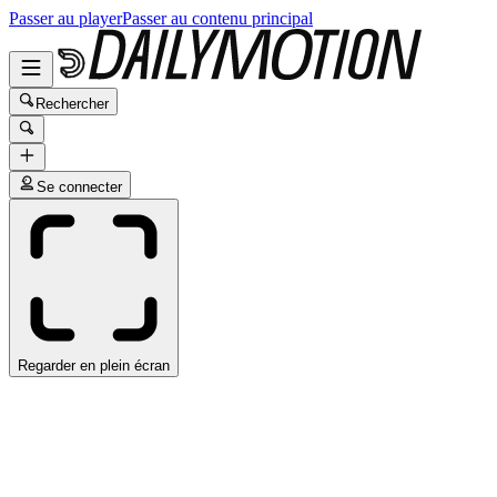
Passer au player
Passer au contenu principal
Rechercher
Se connecter
Regarder en plein écran