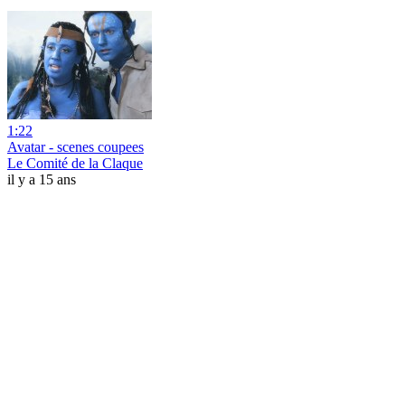
1:22
Avatar - scenes coupees
Le Comité de la Claque
il y a 15 ans