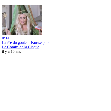
0:34
La fée du gouter - Fausse pub
Le Comité de la Claque
il y a 15 ans