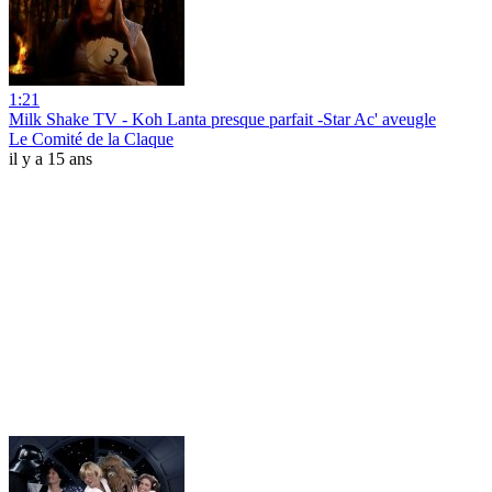
1:21
Milk Shake TV - Koh Lanta presque parfait -Star Ac' aveugle
Le Comité de la Claque
il y a 15 ans