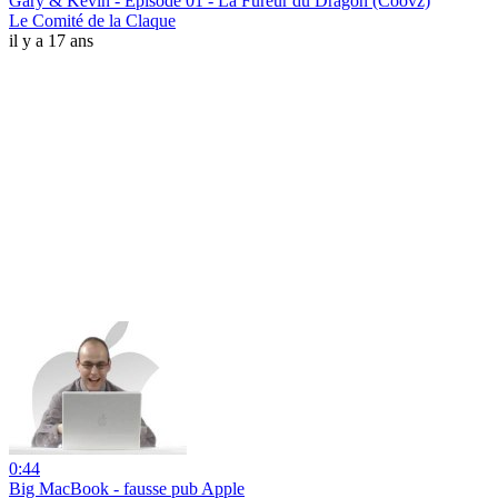
Gary & Kevin - Episode 01 - La Fureur du Dragon (Coovz)
Le Comité de la Claque
il y a 17 ans
0:44
Big MacBook - fausse pub Apple