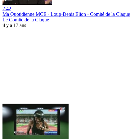
2:42
Ma Quotidienne MCE - Loup-Denis Elion - Comité de la Claque
Le Comité de la Claque
il y a 17 ans