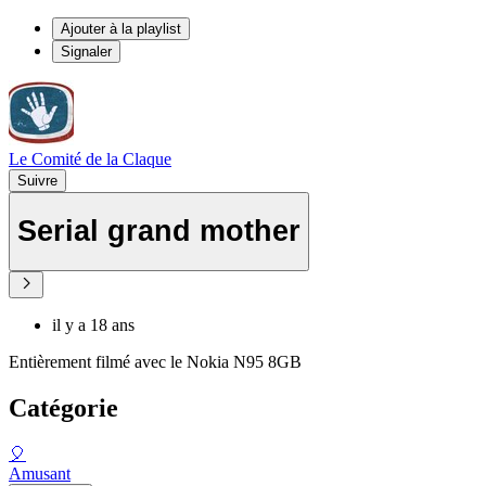
Ajouter à la playlist
Signaler
Le Comité de la Claque
Suivre
Serial grand mother
il y a 18 ans
Entièrement filmé avec le Nokia N95 8GB
Catégorie
🎈
Amusant