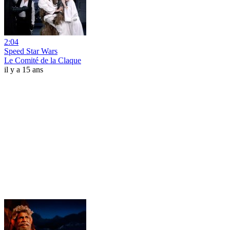
2:04
Speed Star Wars
Le Comité de la Claque
il y a 15 ans