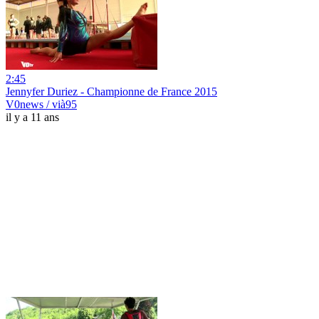
2:45
Jennyfer Duriez - Championne de France 2015
V0news / vià95
il y a 11 ans