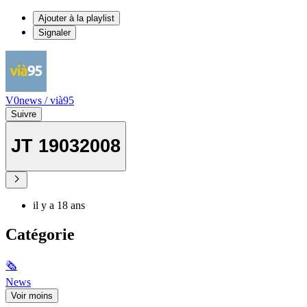
Ajouter à la playlist
Signaler
V0news / vià95
Suivre
JT 19032008
il y a 18 ans
Catégorie
🗞
News
Voir moins