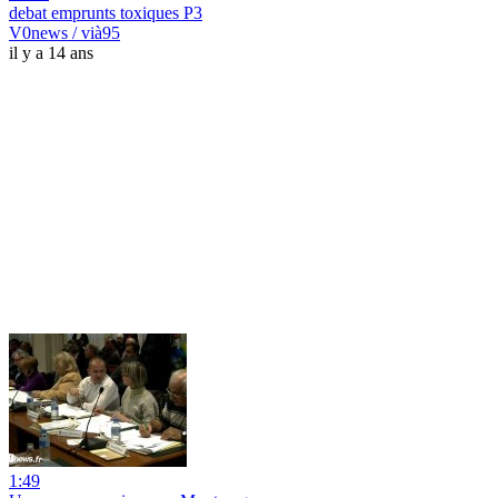
debat emprunts toxiques P3
V0news / vià95
il y a 14 ans
1:49