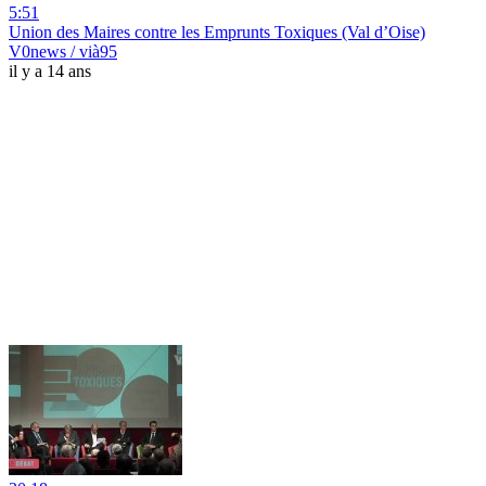
5:51
Union des Maires contre les Emprunts Toxiques (Val d’Oise)
V0news / vià95
il y a 14 ans