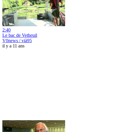
2:40
Le bac de Vetheuil
V0news / vià95
il y a 11 ans