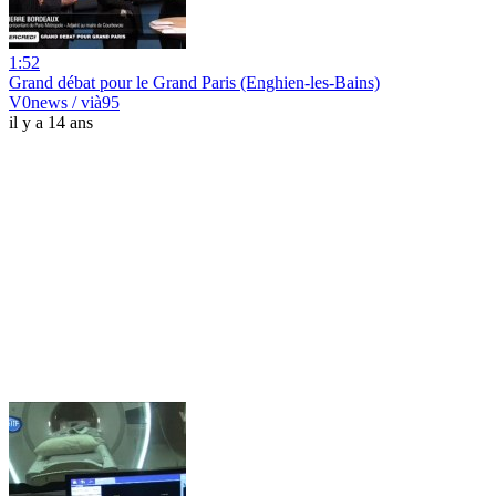
1:52
Grand débat pour le Grand Paris (Enghien-les-Bains)
V0news / vià95
il y a 14 ans