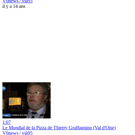
V0news / vià95
il y a 14 ans
1:07
Le Mondial de la Pizza de Thierry Graffagnino (Val d'Oise)
V0news / vià95