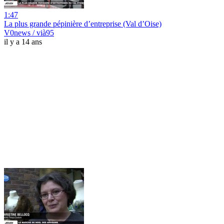
1:47
La plus grande pépinière d’entreprise (Val d’Oise)
V0news / vià95
il y a 14 ans