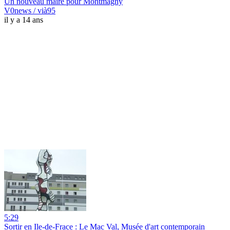
Un nouveau maire pour Montmagny
V0news / vià95
il y a 14 ans
5:29
Sortir en Ile-de-Frace : Le Mac Val, Musée d'art contemporain