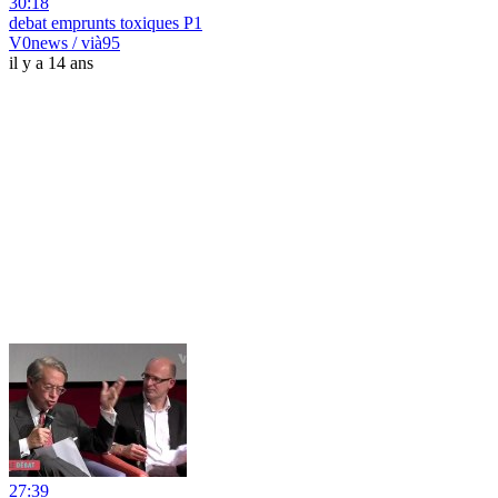
30:18
debat emprunts toxiques P1
V0news / vià95
il y a 14 ans
27:39