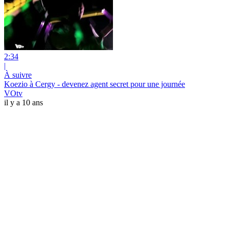
2:34
|
À suivre
Koezio à Cergy - devenez agent secret pour une journée
VOtv
il y a 10 ans