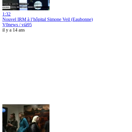
1:32
Nouvel IRM à l’hôpital Simone Veil (Eaubonne)
V0news / vià95
il y a 14 ans