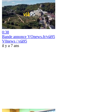
0:38
Bande annonce VOnews.fr/vià95
V0news / vià95
il y a 7 ans