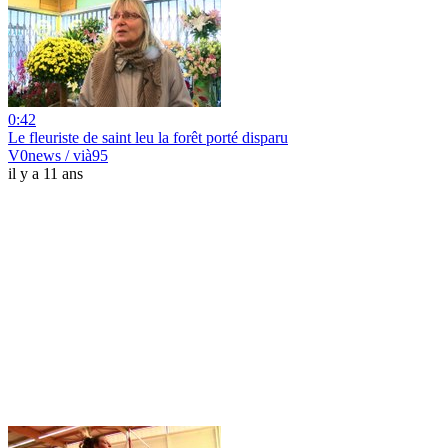
0:42
Le fleuriste de saint leu la forêt porté disparu
V0news / vià95
il y a 11 ans