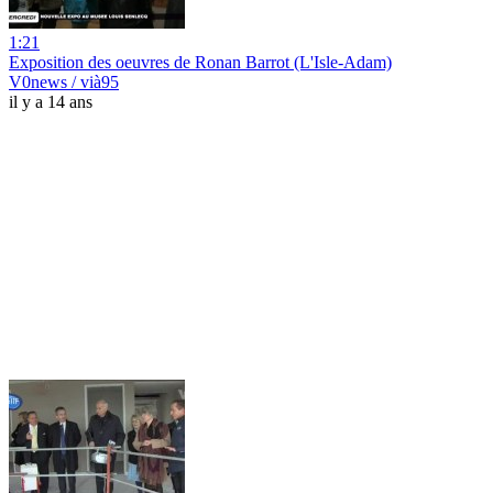
1:21
Exposition des oeuvres de Ronan Barrot (L'Isle-Adam)
V0news / vià95
il y a 14 ans