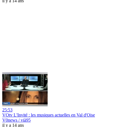
il y a 14 ans
25:53
VOtv L'Invité : les musiques actuelles en Val d'Oise
V0news / vià95
il y a 14 ans