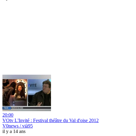
20:00
VOtv L'Invité : Festival théâtre du Val d'oise 2012
V0news / vià95
il y a 14 ans