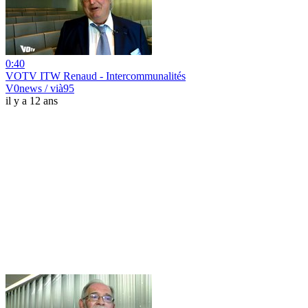
0:40
VOTV ITW Renaud - Intercommunalités
V0news / vià95
il y a 12 ans