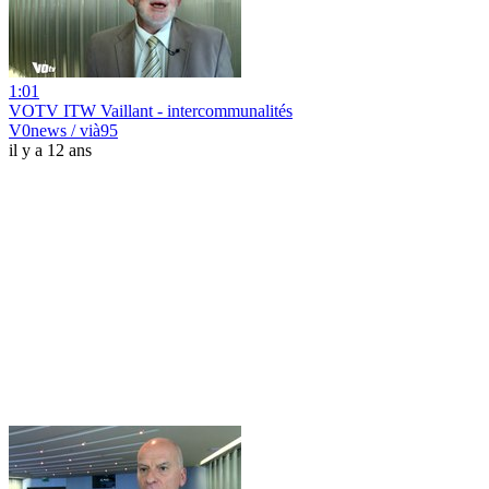
1:01
VOTV ITW Vaillant - intercommunalités
V0news / vià95
il y a 12 ans