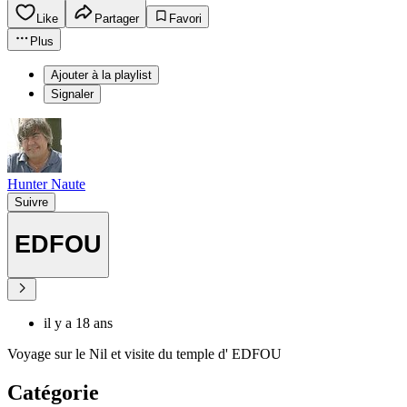
Like
Partager
Favori
Plus
Ajouter à la playlist
Signaler
Hunter Naute
Suivre
EDFOU
il y a 18 ans
Voyage sur le Nil et visite du temple d' EDFOU
Catégorie