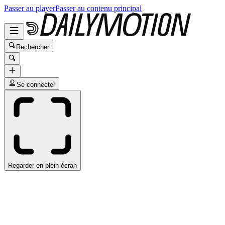
Passer au player
Passer au contenu principal
Rechercher
Se connecter
Regarder en plein écran