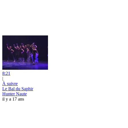
8:21
|
À suivre
Le Bal du Saphir
Hunter Naute
il y a 17 ans